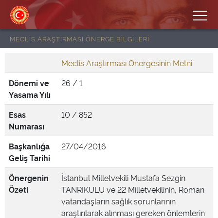
MECLİS ARAŞTIRMASI ÖNERGE BİLGİLERİ
Meclis Araştırması Önergesinin Metni
Dönemi ve
26 / 1
Yasama Yılı
Esas
10 / 852
Numarası
Başkanlığa
27/04/2016
Geliş Tarihi
Önergenin
İstanbul Milletvekili Mustafa Sezgin
Özeti
TANRIKULU ve 22 Milletvekilinin, Roman
vatandaşların sağlık sorunlarının
araştırılarak alınması gereken önlemlerin