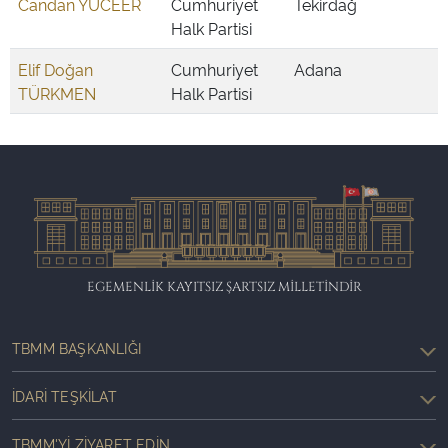
Candan YÜCEER
Cumhuriyet
Tekirdağ
Halk Partisi
Elif Doğan
Cumhuriyet
Adana
TÜRKMEN
Halk Partisi
EGEMENLİK KAYITSIZ ŞARTSIZ MİLLETİNDİR
TBMM BAŞKANLIĞI
İDARI TEŞKILAT
TBMM'YI ZIYARET EDIN