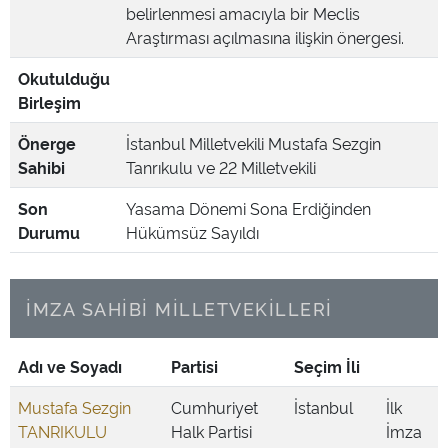
belirlenmesi amacıyla bir Meclis
Araştırması açılmasına ilişkin önergesi.
Okutulduğu
Birleşim
Önerge
İstanbul Milletvekili Mustafa Sezgin
Sahibi
Tanrıkulu ve 22 Milletvekili
Son
Yasama Dönemi Sona Erdiğinden
Durumu
Hükümsüz Sayıldı
İMZA SAHİBİ MİLLETVEKİLLERİ
Adı ve Soyadı
Partisi
Seçim İli
Mustafa Sezgin
Cumhuriyet
İstanbul
İlk
TANRIKULU
Halk Partisi
İmza