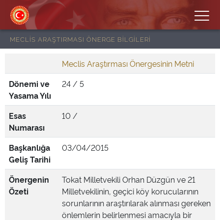
MECLİS ARAŞTIRMASI ÖNERGE BİLGİLERİ
Meclis Araştırması Önergesinin Metni
Dönemi ve
24 / 5
Yasama Yılı
Esas
10 /
Numarası
Başkanlığa
03/04/2015
Geliş Tarihi
Önergenin
Tokat Milletvekili Orhan Düzgün ve 21
Özeti
Milletvekilinin, geçici köy korucularının
sorunlarının araştırılarak alınması gereken
önlemlerin belirlenmesi amacıyla bir