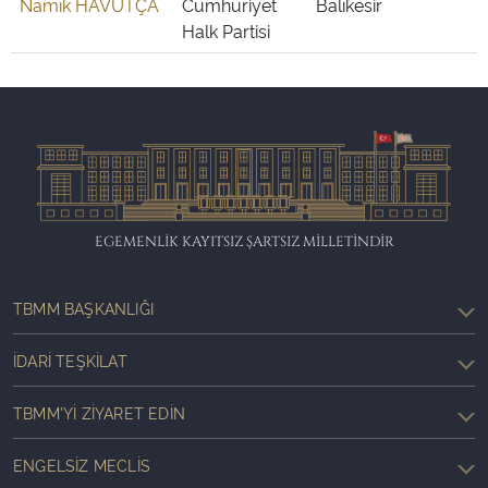
Namık HAVUTÇA
Cumhuriyet
Balıkesir
Halk Partisi
EGEMENLİK KAYITSIZ ŞARTSIZ MİLLETİNDİR
TBMM BAŞKANLIĞI
İDARI TEŞKILAT
TBMM'YI ZIYARET EDIN
ENGELSIZ MECLIS