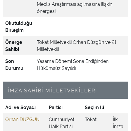
Meclis Araştırması açılmasına ilişkin
önergesi.
Okutulduğu
Birleşim
Önerge
Tokat Milletvekili Orhan Düzgün ve 21
Sahibi
Milletvekili
Son
Yasama Dönemi Sona Erdiğinden
Durumu
Hükümsüz Sayıldı
İMZA SAHİBİ MİLLETVEKİLLERİ
Adı ve Soyadı
Partisi
Seçim İli
Orhan DÜZGÜN
Cumhuriyet
Tokat
İlk
Halk Partisi
İmza