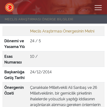
MECLİS ARAŞTIRMASI ÖNERGE BİLGİLERİ
Meclis Araştırması Önergesinin Metni
Dönemi ve
24 / 5
Yasama Yılı
Esas
10 /
Numarası
Başkanlığa
24/12/2014
Geliş Tarihi
Önergenin
Çanakkale Milletvekili Ali Sarıbaş ve 26
Özeti
Milletvekilinin, bir gemicilik şirketinin
ihalelerde yolsuzluk yaptığı iddiasının
araştırılarak alınması gereken önlemlerin