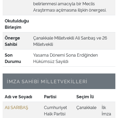
belirlenmesi amacıyla bir Meclis
Araştırması açılmasına ilişkin önergesi.
Okutulduğu
Birleşim
Önerge
Çanakkale Milletvekili Ali Sarıbaş ve 26
Sahibi
Milletvekili
Son
Yasama Dönemi Sona Erdiğinden
Durumu
Hükümsüz Sayıldı
İMZA SAHİBİ MİLLETVEKİLLERİ
Adı ve Soyadı
Partisi
Seçim İli
Ali SARIBAŞ
Cumhuriyet
Çanakkale
İlk
Halk Partisi
İmza