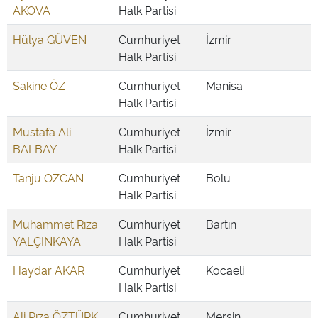
AKOVA
Halk Partisi
Hülya GÜVEN
Cumhuriyet
İzmir
Halk Partisi
Sakine ÖZ
Cumhuriyet
Manisa
Halk Partisi
Mustafa Ali
Cumhuriyet
İzmir
BALBAY
Halk Partisi
Tanju ÖZCAN
Cumhuriyet
Bolu
Halk Partisi
Muhammet Rıza
Cumhuriyet
Bartın
YALÇINKAYA
Halk Partisi
Haydar AKAR
Cumhuriyet
Kocaeli
Halk Partisi
Ali Rıza ÖZTÜRK
Cumhuriyet
Mersin