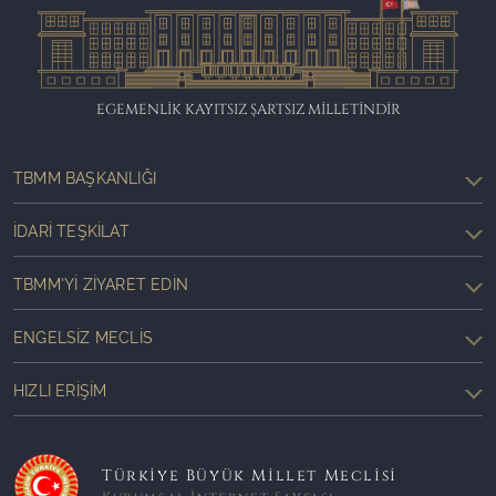
EGEMENLİK KAYITSIZ ŞARTSIZ MİLLETİNDİR
TBMM BAŞKANLIĞI
İDARI TEŞKILAT
TBMM'YI ZIYARET EDIN
ENGELSIZ MECLIS
HIZLI ERIŞIM
Türkiye Büyük Millet Meclisi