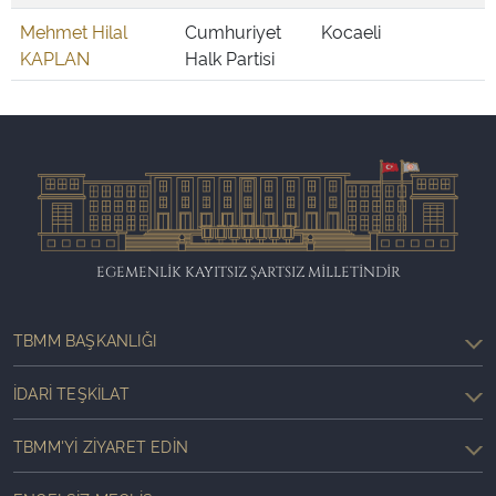
Mehmet Hilal
Cumhuriyet
Kocaeli
KAPLAN
Halk Partisi
EGEMENLİK KAYITSIZ ŞARTSIZ MİLLETİNDİR
TBMM BAŞKANLIĞI
İDARI TEŞKILAT
TBMM'YI ZIYARET EDIN