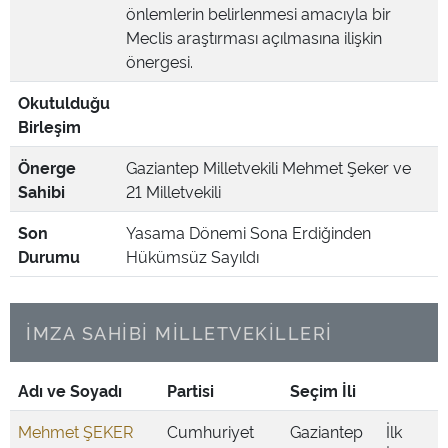
önlemlerin belirlenmesi amacıyla bir
Meclis araştırması açılmasına ilişkin
önergesi.
Okutulduğu
Birleşim
Önerge
Gaziantep Milletvekili Mehmet Şeker ve
Sahibi
21 Milletvekili
Son
Yasama Dönemi Sona Erdiğinden
Durumu
Hükümsüz Sayıldı
İMZA SAHİBİ MİLLETVEKİLLERİ
Adı ve Soyadı
Partisi
Seçim İli
Mehmet ŞEKER
Cumhuriyet
Gaziantep
İlk