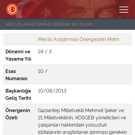
MECLİS ARAŞTIRMASI ÖNERGE BİLGİLERİ
Meclis Araştırması Önergesinin Metni
Dönemi ve
24 / 3
Yasama Yılı
Esas
10 /
Numarası
Başkanlığa
10/06/2013
Geliş Tarihi
Önergenin
Gaziantep Milletvekili Mehmet Şeker ve
Özeti
21 Milletvekilinin, KOSGEB yöneticileri ve
çalışanları hakkındaki yolsuzluk
iddialarının araştırılarak alınması gereken