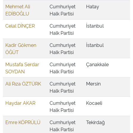
Mehmet Ali
Cumhuriyet
Hatay
EDİBOĞLU
Halk Partisi
Celal DİNÇER
Cumhuriyet
İstanbul
Halk Partisi
Kadir Gökmen
Cumhuriyet
İstanbul
ÖĞÜT
Halk Partisi
Mustafa Serdar
Cumhuriyet
Çanakkale
SOYDAN
Halk Partisi
Ali Rıza ÖZTÜRK
Cumhuriyet
Mersin
Halk Partisi
Haydar AKAR
Cumhuriyet
Kocaeli
Halk Partisi
Emre KÖPRÜLÜ
Cumhuriyet
Tekirdağ
Halk Partisi