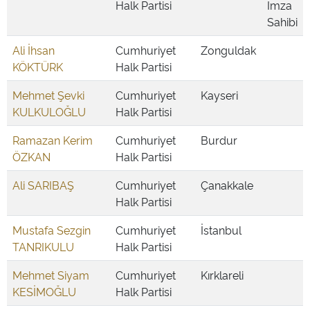
Halk Partisi
İmza
Sahibi
Ali İhsan
Cumhuriyet
Zonguldak
KÖKTÜRK
Halk Partisi
Mehmet Şevki
Cumhuriyet
Kayseri
KULKULOĞLU
Halk Partisi
Ramazan Kerim
Cumhuriyet
Burdur
ÖZKAN
Halk Partisi
Ali SARIBAŞ
Cumhuriyet
Çanakkale
Halk Partisi
Mustafa Sezgin
Cumhuriyet
İstanbul
TANRIKULU
Halk Partisi
Mehmet Siyam
Cumhuriyet
Kırklareli
KESİMOĞLU
Halk Partisi