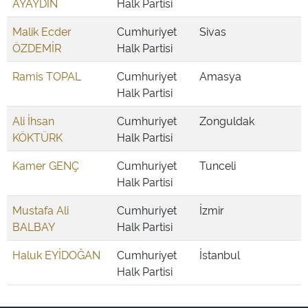
AYAYDIN
Halk Partisi
Malik Ecder
Cumhuriyet
Sivas
ÖZDEMİR
Halk Partisi
Ramis TOPAL
Cumhuriyet
Amasya
Halk Partisi
Ali İhsan
Cumhuriyet
Zonguldak
KÖKTÜRK
Halk Partisi
Kamer GENÇ
Cumhuriyet
Tunceli
Halk Partisi
Mustafa Ali
Cumhuriyet
İzmir
BALBAY
Halk Partisi
Haluk EYİDOĞAN
Cumhuriyet
İstanbul
Halk Partisi