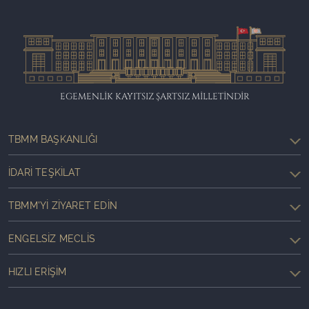
EGEMENLİK KAYITSIZ ŞARTSIZ MİLLETİNDİR
TBMM BAŞKANLIĞI
İDARI TEŞKILAT
TBMM'YI ZIYARET EDIN
ENGELSIZ MECLIS
HIZLI ERIŞIM