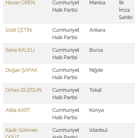
Hasan ÖREN
Cumhuriyet
Manisa
İlk
Halk Partisi
İmza
Sahibi
İzzet ÇETİN
Cumhuriyet
Ankara
Halk Partisi
Sena KALELİ
Cumhuriyet
Bursa
Halk Partisi
Doğan ŞAFAK
Cumhuriyet
Niğde
Halk Partisi
Orhan DÜZGÜN
Cumhuriyet
Tokat
Halk Partisi
Atilla KART
Cumhuriyet
Konya
Halk Partisi
Kadir Gökmen
Cumhuriyet
İstanbul
ÖĞÜT
Halk Partisi