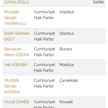
CANALİOĞLU
Sahibi
Mustafa
Cumhuriyet
İstanbul
Sezgin
Halk Partisi
TANRIKULU
Kadir Gökmen
Cumhuriyet
İstanbul
ÖĞÜT
Halk Partisi
Ramazan
Cumhuriyet
Burdur
Kerim ÖZKAN
Halk Partisi
Veli AĞBABA
Cumhuriyet
Malatya
Halk Partisi
Mustafa
Cumhuriyet
Çanakkale
Serdar
Halk Partisi
SOYDAN
Hurşit GÜNEŞ
Cumhuriyet
Kocaeli
Halk Partisi