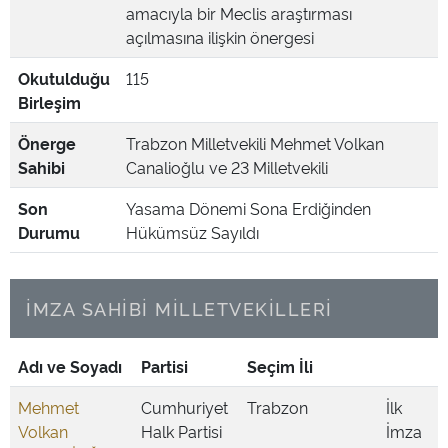
amacıyla bir Meclis araştırması
açılmasına ilişkin önergesi
Okutulduğu
115
Birleşim
Önerge
Trabzon Milletvekili Mehmet Volkan
Sahibi
Canalioğlu ve 23 Milletvekili
Son
Yasama Dönemi Sona Erdiğinden
Durumu
Hükümsüz Sayıldı
İMZA SAHİBİ MİLLETVEKİLLERİ
Adı ve Soyadı
Partisi
Seçim İli
Mehmet
Cumhuriyet
Trabzon
İlk
Volkan
Halk Partisi
İmza