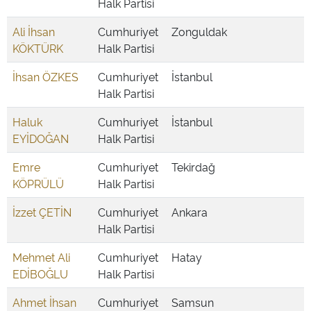
Halk Partisi
Ali İhsan
Cumhuriyet
Zonguldak
KÖKTÜRK
Halk Partisi
İhsan ÖZKES
Cumhuriyet
İstanbul
Halk Partisi
Haluk
Cumhuriyet
İstanbul
EYİDOĞAN
Halk Partisi
Emre
Cumhuriyet
Tekirdağ
KÖPRÜLÜ
Halk Partisi
İzzet ÇETİN
Cumhuriyet
Ankara
Halk Partisi
Mehmet Ali
Cumhuriyet
Hatay
EDİBOĞLU
Halk Partisi
Ahmet İhsan
Cumhuriyet
Samsun