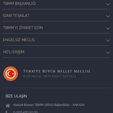
TBMM BAŞKANLIĞI
İDARI TEŞKILAT
TBMM'YI ZIYARET EDIN
ENGELSIZ MECLIS
HIZLI ERIŞIM
Türkiye Büyük Millet Meclisi
Kurumsal İnternet Sayfası
BİZE ULAŞIN
Atatürk Bulvarı TBMM 06543 Bakanlıklar - ANKARA
0 (312) 420 50 00