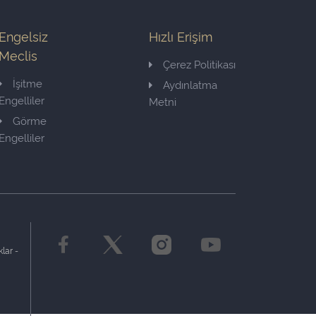
Engelsiz
Hızlı Erişim
Meclis
Çerez Politikası
İşitme
Aydınlatma
Engelliler
Metni
Görme
Engelliler
lar -