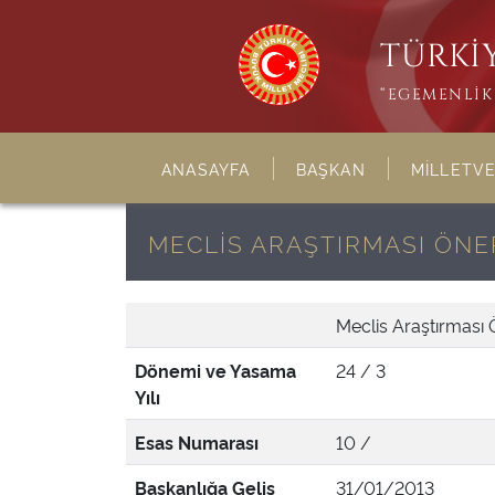
TÜRKİY
“EGEMENLİK 
ANASAYFA
BAŞKAN
MİLLETVE
MECLİS ARAŞTIRMASI ÖNER
Meclis Araştırması 
Dönemi ve Yasama
24 / 3
Yılı
Esas Numarası
10 /
Başkanlığa Geliş
31/01/2013