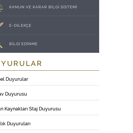
KANUN VE KARAR BİLGİ SİSTEMİ
E-DİLEKÇE
BİLGİ EDİNME
UYURULAR
el Duyurular
av Duyurusu
an Kaynakları Staj Duyurusu
lık Duyuruları