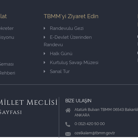
ilat
TBMM'yi Ziyaret Edin
kreter
Randevulu Gezi
misyonu
E-Devlet Üzerinden
Randevu
Halk Günü
Kurtuluş Savaşı Müzesi
 Şeması
Sanal Tur
Rehberi
BİZE ULAŞIN
illet Meclisi
Atatürk Bulvarı TBMM 06543 Bakanlık
Sayfası
ANKARA
0 (312) 420 50 00
ozelkalem@tbmm.gov.tr