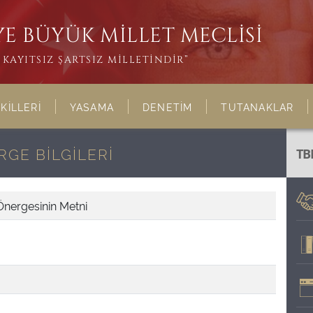
E BÜYÜK MİLLET MECLİSİ
KAYITSIZ ŞARTSIZ MİLLETİNDİR”
KİLLERİ
YASAMA
DENETİM
TUTANAKLAR
GE BİLGİLERİ
TB
Önergesinin Metni