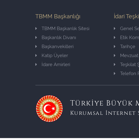
TBMM Başkanlığı
İdari Teşk
TBMM Başkanlık Sitesi
Genel Se
Başkanlık Divanı
Etik Ko
Başkanvekilleri
Tarihçe
Katip Üyeler
Mevzuat
İdare Amirleri
Teşkilat
Telefon 
Türkiye Büyük M
Kurumsal İnternet 