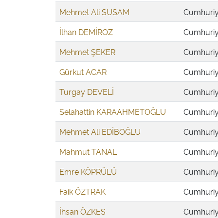
Mehmet Ali SUSAM
Cumhuriye
İlhan DEMİRÖZ
Cumhuriye
Mehmet ŞEKER
Cumhuriye
Gürkut ACAR
Cumhuriye
Turgay DEVELİ
Cumhuriye
Selahattin KARAAHMETOĞLU
Cumhuriye
Mehmet Ali EDİBOĞLU
Cumhuriye
Mahmut TANAL
Cumhuriye
Emre KÖPRÜLÜ
Cumhuriye
Faik ÖZTRAK
Cumhuriye
İhsan ÖZKES
Cumhuriye