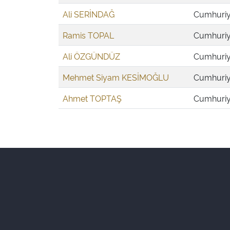
Ali SERİNDAĞ
Cumhuriye
Ramis TOPAL
Cumhuriye
Ali ÖZGÜNDÜZ
Cumhuriye
Mehmet Siyam KESİMOĞLU
Cumhuriye
Ahmet TOPTAŞ
Cumhuriye