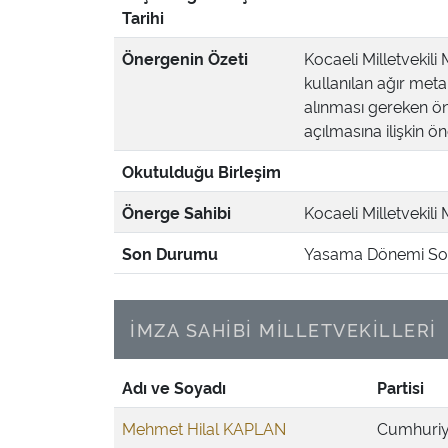
Tarihi
Önergenin Özeti
Kocaeli Milletvekili
kullanılan ağır metal
alınması gereken ön
açılmasına ilişkin ön
Okutulduğu Birleşim
Önerge Sahibi
Kocaeli Milletvekili
Son Durumu
Yasama Dönemi Son
İMZA SAHİBİ MİLLETVEKİLLERİ
Adı ve Soyadı
Partisi
Mehmet Hilal KAPLAN
Cumhuriye