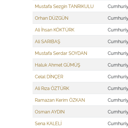
Mustafa Sezgin TANRIKULU
Cumhuriye
Orhan DÜZGÜN
Cumhuriye
Ali İhsan KÖKTÜRK
Cumhuriye
Ali SARIBAŞ
Cumhuriye
Mustafa Serdar SOYDAN
Cumhuriye
Haluk Ahmet GÜMÜŞ
Cumhuriye
Celal DİNÇER
Cumhuriye
Ali Rıza ÖZTÜRK
Cumhuriye
Ramazan Kerim ÖZKAN
Cumhuriye
Osman AYDIN
Cumhuriye
Sena KALELİ
Cumhuriye