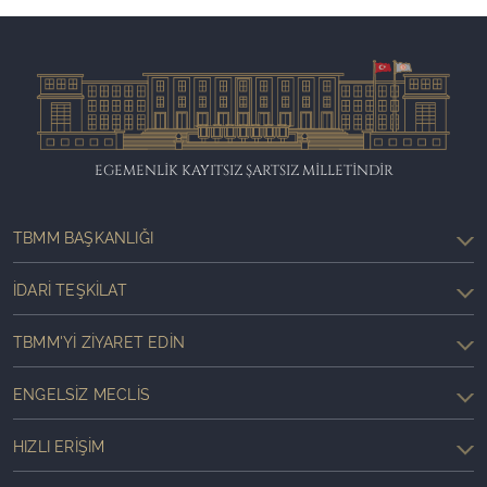
EGEMENLİK KAYITSIZ ŞARTSIZ MİLLETİNDİR
TBMM BAŞKANLIĞI
İDARI TEŞKILAT
TBMM'YI ZIYARET EDIN
ENGELSIZ MECLIS
HIZLI ERIŞIM