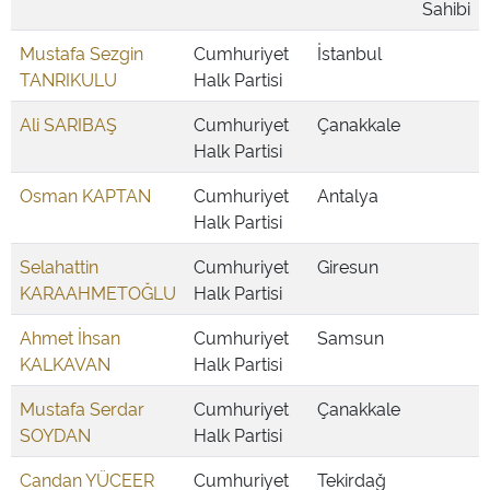
Sahibi
Mustafa Sezgin
Cumhuriyet
İstanbul
TANRIKULU
Halk Partisi
Ali SARIBAŞ
Cumhuriyet
Çanakkale
Halk Partisi
Osman KAPTAN
Cumhuriyet
Antalya
Halk Partisi
Selahattin
Cumhuriyet
Giresun
KARAAHMETOĞLU
Halk Partisi
Ahmet İhsan
Cumhuriyet
Samsun
KALKAVAN
Halk Partisi
Mustafa Serdar
Cumhuriyet
Çanakkale
SOYDAN
Halk Partisi
Candan YÜCEER
Cumhuriyet
Tekirdağ