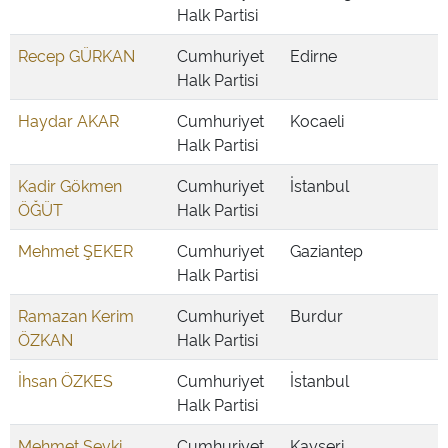
Halk Partisi
Recep GÜRKAN
Cumhuriyet
Edirne
Halk Partisi
Haydar AKAR
Cumhuriyet
Kocaeli
Halk Partisi
Kadir Gökmen
Cumhuriyet
İstanbul
ÖĞÜT
Halk Partisi
Mehmet ŞEKER
Cumhuriyet
Gaziantep
Halk Partisi
Ramazan Kerim
Cumhuriyet
Burdur
ÖZKAN
Halk Partisi
İhsan ÖZKES
Cumhuriyet
İstanbul
Halk Partisi
Mehmet Şevki
Cumhuriyet
Kayseri