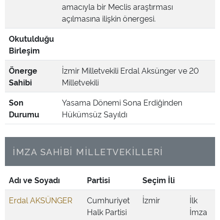
amacıyla bir Meclis araştırması
açılmasına ilişkin önergesi.
Okutulduğu
Birleşim
Önerge
İzmir Milletvekili Erdal Aksünger ve 20
Sahibi
Milletvekili
Son
Yasama Dönemi Sona Erdiğinden
Durumu
Hükümsüz Sayıldı
İMZA SAHİBİ MİLLETVEKİLLERİ
Adı ve Soyadı
Partisi
Seçim İli
Erdal AKSÜNGER
Cumhuriyet
İzmir
İlk
Halk Partisi
İmza