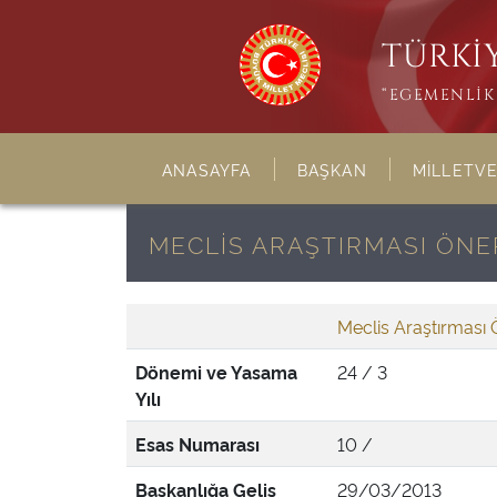
TÜRKİY
“EGEMENLİK 
ANASAYFA
BAŞKAN
MİLLETVE
MECLİS ARAŞTIRMASI ÖNER
Meclis Araştırması 
Dönemi ve Yasama
24 / 3
Yılı
Esas Numarası
10 /
Başkanlığa Geliş
29/03/2013