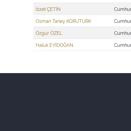
İzzet ÇETİN
Cumhuri
Osman Taney KORUTÜRK
Cumhuri
Özgür ÖZEL
Cumhuri
Haluk EYİDOĞAN
Cumhuri