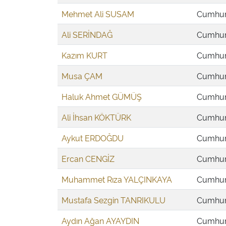
Mehmet Ali SUSAM
Cumhuri
Ali SERİNDAĞ
Cumhuri
Kazım KURT
Cumhuri
Musa ÇAM
Cumhuri
Haluk Ahmet GÜMÜŞ
Cumhuri
Ali İhsan KÖKTÜRK
Cumhuri
Aykut ERDOĞDU
Cumhuri
Ercan CENGİZ
Cumhuri
Muhammet Rıza YALÇINKAYA
Cumhuri
Mustafa Sezgin TANRIKULU
Cumhuri
Aydın Ağan AYAYDIN
Cumhuri