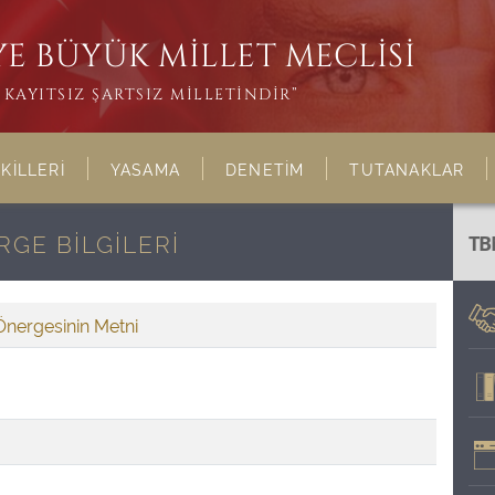
E BÜYÜK MİLLET MECLİSİ
KAYITSIZ ŞARTSIZ MİLLETİNDİR”
KİLLERİ
YASAMA
DENETİM
TUTANAKLAR
GE BİLGİLERİ
TB
Önergesinin Metni