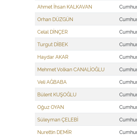
Ahmet İhsan KALKAVAN
Cumhuri
Orhan DÜZGÜN
Cumhuri
Celal DİNÇER
Cumhuri
Turgut DİBEK
Cumhuri
Haydar AKAR
Cumhuri
Mehmet Volkan CANALİOĞLU
Cumhuri
Veli AĞBABA
Cumhuri
Bülent KUŞOĞLU
Cumhuri
Oğuz OYAN
Cumhuri
Süleyman ÇELEBİ
Cumhuri
Nurettin DEMİR
Cumhuri