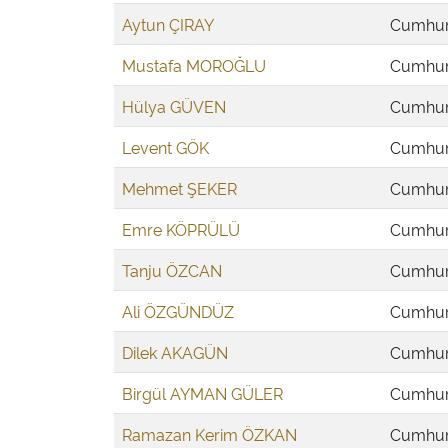
Aytun ÇIRAY
Cumhuri
Mustafa MOROĞLU
Cumhuri
Hülya GÜVEN
Cumhuri
Levent GÖK
Cumhuri
Mehmet ŞEKER
Cumhuri
Emre KÖPRÜLÜ
Cumhuri
Tanju ÖZCAN
Cumhuri
Ali ÖZGÜNDÜZ
Cumhuri
Dilek AKAGÜN
Cumhuri
Birgül AYMAN GÜLER
Cumhuri
Ramazan Kerim ÖZKAN
Cumhuri