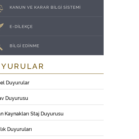
KANUN VE KARAR BİLGİ SİSTEMİ
E-DİLEKÇE
BİLGİ EDİNME
UYURULAR
el Duyurular
av Duyurusu
an Kaynakları Staj Duyurusu
lık Duyuruları