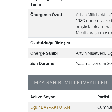
Tarihi
Önergenin Özeti
Artvin Milletvekili
1980 dönemi askeri 
araştırılarak alınma
Meclis araştırması a
Okutulduğu Birleşim
Önerge Sahibi
Artvin Milletvekili 
Son Durumu
Yasama Dönemi Son
İMZA SAHİBİ MİLLETVEKİLLERİ
Adı ve Soyadı
Partisi
Uğur BAYRAKTUTAN
Cumhuri