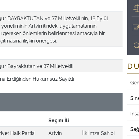
 Uğur BAYRAKTUTAN ve 37 Milletvekilinin, 12 Eylül
yönetiminin Artvin ilindeki uygulamalarının
sı gereken önlemlerin belirlenmesi amacıyla bir
çılmasına ilişkin önergesi.
D
Uğur Bayraktutan ve 37 Milletvekili
a Erdiğinden Hükümsüz Sayıldı
Gen
Sın
İns
Seçim İli
Sağ
yet Halk Partisi
Artvin
İlk İmza Sahibi