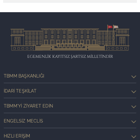
EGEMENLİK KAYITSIZ ŞARTSIZ MİLLETİNDİR
TBMM BAŞKANLIĞI
İDARI TEŞKILAT
TBMM'YI ZIYARET EDIN
ENGELSIZ MECLIS
HIZLI ERIŞIM