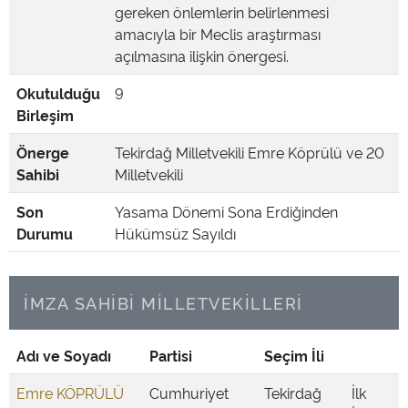
gereken önlemlerin belirlenmesi
amacıyla bir Meclis araştırması
açılmasına ilişkin önergesi.
Okutulduğu
9
Birleşim
Önerge
Tekirdağ Milletvekili Emre Köprülü ve 20
Sahibi
Milletvekili
Son
Yasama Dönemi Sona Erdiğinden
Durumu
Hükümsüz Sayıldı
İMZA SAHİBİ MİLLETVEKİLLERİ
Adı ve Soyadı
Partisi
Seçim İli
Emre KÖPRÜLÜ
Cumhuriyet
Tekirdağ
İlk