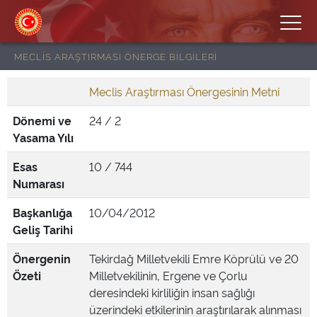
MECLİS ARAŞTIRMASI ÖNERGE BİLGİLERİ
Meclis Araştırması Önergesinin Metni
Dönemi ve
24 / 2
Yasama Yılı
Esas
10 / 744
Numarası
Başkanlığa
10/04/2012
Geliş Tarihi
Önergenin
Tekirdağ Milletvekili Emre Köprülü ve 20
Özeti
Milletvekilinin, Ergene ve Çorlu
deresindeki kirliliğin insan sağlığı
üzerindeki etkilerinin araştırılarak alınması