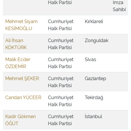
Halk Partisi
İmza
Sahibi
Mehmet Siyam
Cumhuriyet
Kırklareli
KESİMOĞLU
Halk Partisi
Ali İhsan
Cumhuriyet
Zonguldak
KÖKTÜRK
Halk Partisi
Malik Ecder
Cumhuriyet
Sivas
ÖZDEMİR
Halk Partisi
Mehmet ŞEKER
Cumhuriyet
Gaziantep
Halk Partisi
Candan YÜCEER
Cumhuriyet
Tekirdağ
Halk Partisi
Kadir Gökmen
Cumhuriyet
İstanbul
ÖĞÜT
Halk Partisi