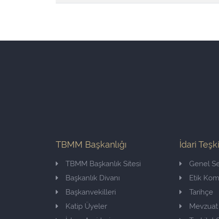
TBMM Başkanlığı
İdari Teşk
TBMM Başkanlık Sitesi
Genel Se
Başkanlık Divanı
Etik Ko
Başkanvekilleri
Tarihçe
Katip Üyeler
Mevzuat