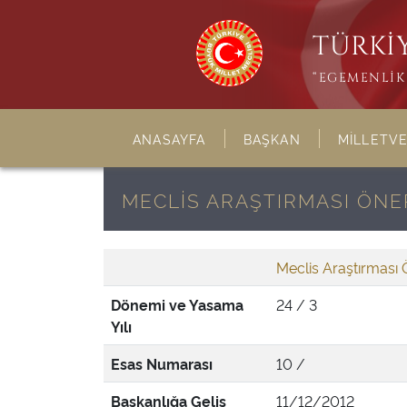
TÜRKİY
“EGEMENLİK 
ANASAYFA
BAŞKAN
MİLLETVE
MECLİS ARAŞTIRMASI ÖNER
Meclis Araştırması 
Dönemi ve Yasama
24 / 3
Yılı
Esas Numarası
10 /
Başkanlığa Geliş
11/12/2012