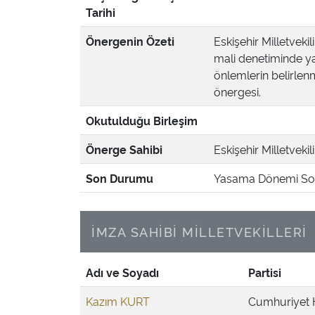
Tarihi
Önergenin Özeti
Eskişehir Milletveki
mali denetiminde ya
önlemlerin belirlenm
önergesi.
Okutulduğu Birleşim
Önerge Sahibi
Eskişehir Milletvekil
Son Durumu
Yasama Dönemi Son
İMZA SAHİBİ MİLLETVEKİLLERİ
Adı ve Soyadı
Partisi
Kazım KURT
Cumhuriyet H