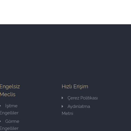
Engelsiz
Hızlı Erişim
Meclis
Çerez Politikası
İşitme
Aydınlatma
Engelliler
Metni
Görme
Engelliler