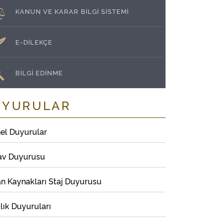
KANUN VE KARAR BİLGİ SİSTEMİ
E-DİLEKÇE
BİLGİ EDİNME
UYURULAR
el Duyurular
av Duyurusu
an Kaynakları Staj Duyurusu
lık Duyuruları