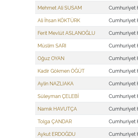
Mehmet Ali SUSAM
Cumhuriyet H
Ali İhsan KÖKTÜRK
Cumhuriyet H
Ferit Mevlüt ASLANOĞLU
Cumhuriyet H
Müslim SARI
Cumhuriyet H
Oğuz OYAN
Cumhuriyet H
Kadir Gökmen ÖĞÜT
Cumhuriyet H
Aylin NAZLIAKA
Cumhuriyet H
Süleyman ÇELEBİ
Cumhuriyet H
Namık HAVUTÇA
Cumhuriyet H
Tolga ÇANDAR
Cumhuriyet H
Aykut ERDOĞDU
Cumhuriyet H