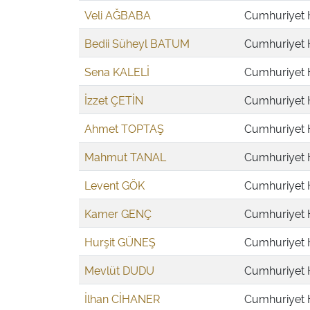
Veli AĞBABA
Cumhuriyet H
Bedii Süheyl BATUM
Cumhuriyet H
Sena KALELİ
Cumhuriyet H
İzzet ÇETİN
Cumhuriyet H
Ahmet TOPTAŞ
Cumhuriyet H
Mahmut TANAL
Cumhuriyet H
Levent GÖK
Cumhuriyet H
Kamer GENÇ
Cumhuriyet H
Hurşit GÜNEŞ
Cumhuriyet H
Mevlüt DUDU
Cumhuriyet H
İlhan CİHANER
Cumhuriyet H