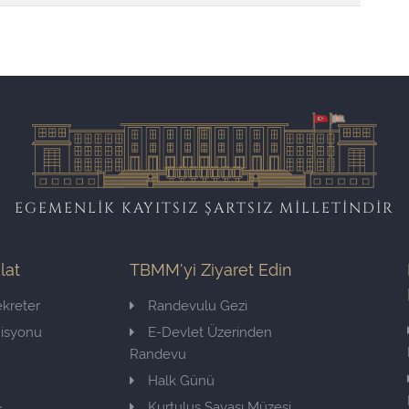
EGEMENLİK KAYITSIZ ŞARTSIZ MİLLETİNDİR
ilat
TBMM'yi Ziyaret Edin
kreter
Randevulu Gezi
misyonu
E-Devlet Üzerinden
Randevu
Halk Günü
Kurtuluş Savaşı Müzesi