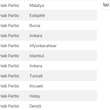
İşçi
alk Partisi
Malatya
alk Partisi
Eskişehir
alk Partisi
Bursa
alk Partisi
Ankara
alk Partisi
Afyonkarahisar
alk Partisi
İstanbul
alk Partisi
Ankara
alk Partisi
Tunceli
alk Partisi
Kocaeli
alk Partisi
Hatay
alk Partisi
Denizli