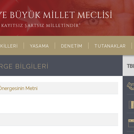
E BÜYÜK MİLLET MECLİSİ
KAYITSIZ ŞARTSIZ MİLLETİNDİR”
KİLLERİ
YASAMA
DENETİM
TUTANAKLAR
GE BİLGİLERİ
TB
Önergesinin Metni