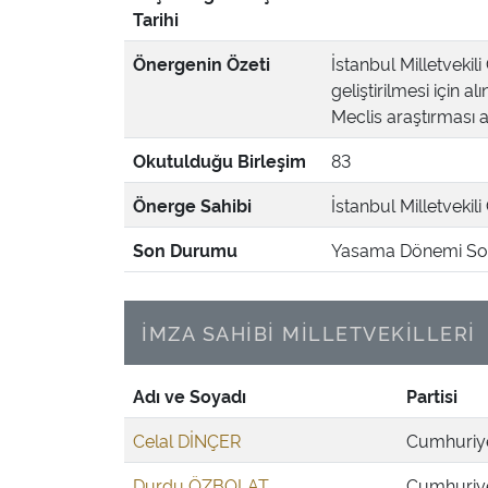
Tarihi
Önergenin Özeti
İstanbul Milletvekil
geliştirilmesi için 
Meclis araştırması a
Okutulduğu Birleşim
83
Önerge Sahibi
İstanbul Milletvekili
Son Durumu
Yasama Dönemi Son
İMZA SAHİBİ MİLLETVEKİLLERİ
Adı ve Soyadı
Partisi
Celal DİNÇER
Cumhuriyet
Durdu ÖZBOLAT
Cumhuriyet