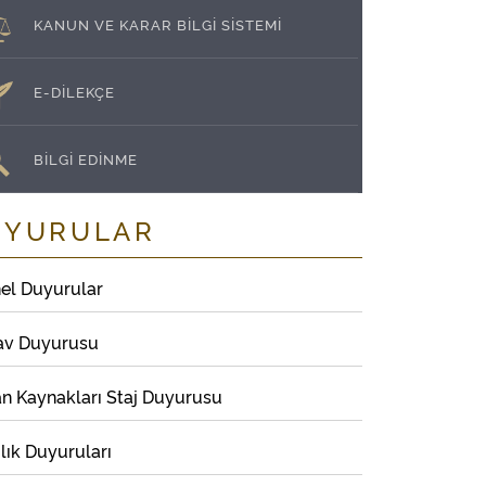
KANUN VE KARAR BİLGİ SİSTEMİ
E-DİLEKÇE
BİLGİ EDİNME
UYURULAR
el Duyurular
av Duyurusu
an Kaynakları Staj Duyurusu
lık Duyuruları