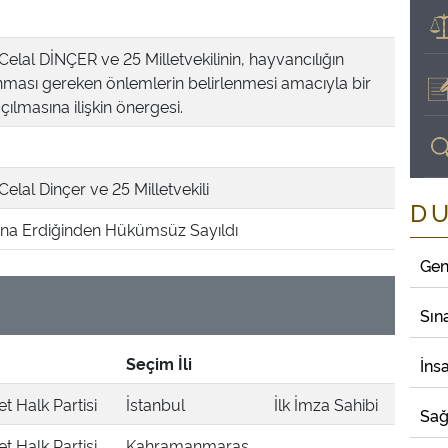
i Celal DİNÇER ve 25 Milletvekilinin, hayvancılığın
alınması gereken önlemlerin belirlenmesi amacıyla bir
çılmasına ilişkin önergesi.
 Celal Dinçer ve 25 Milletvekili
D
a Erdiğinden Hükümsüz Sayıldı
Gen
Sın
Seçim İli
İns
 Halk Partisi
İstanbul
İlk İmza Sahibi
Sağ
 Halk Partisi
Kahramanmaraş