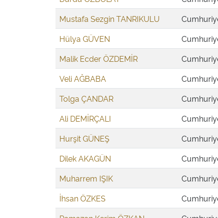
Mustafa Sezgin TANRIKULU
Cumhuriyet
Hülya GÜVEN
Cumhuriyet
Malik Ecder ÖZDEMİR
Cumhuriyet
Veli AĞBABA
Cumhuriyet
Tolga ÇANDAR
Cumhuriyet
Ali DEMİRÇALI
Cumhuriyet
Hurşit GÜNEŞ
Cumhuriyet
Dilek AKAGÜN
Cumhuriyet
Muharrem IŞIK
Cumhuriyet
İhsan ÖZKES
Cumhuriyet