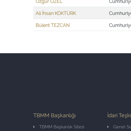
Özgür ÖZEL
Cumhuriyet
Ali İhsan KÖKTÜRK
Cumhuriyet
Bülent TEZCAN
Cumhuriyet
TBMM Başkanlığı
İdari Teşk
TBMM Başkanlık Sitesi
Genel Se