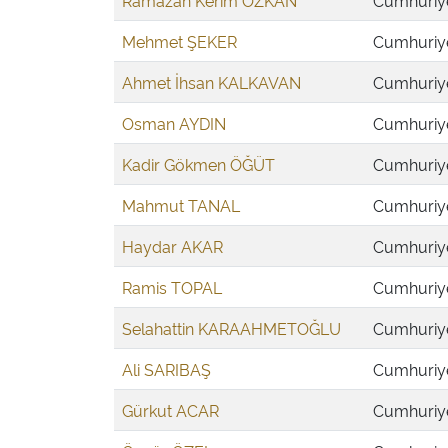
Ramazan Kerim ÖZKAN
Cumhuriyet
Mehmet ŞEKER
Cumhuriyet
Ahmet İhsan KALKAVAN
Cumhuriyet
Osman AYDIN
Cumhuriyet
Kadir Gökmen ÖĞÜT
Cumhuriyet
Mahmut TANAL
Cumhuriyet
Haydar AKAR
Cumhuriyet
Ramis TOPAL
Cumhuriyet
Selahattin KARAAHMETOĞLU
Cumhuriyet
Ali SARIBAŞ
Cumhuriyet
Gürkut ACAR
Cumhuriyet