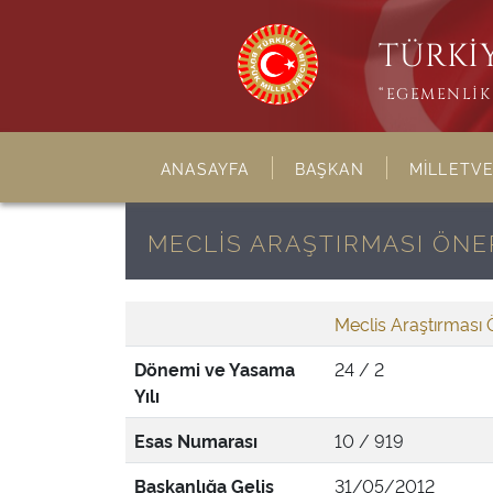
TÜRKİY
“EGEMENLİK 
ANASAYFA
BAŞKAN
MİLLETVE
MECLİS ARAŞTIRMASI ÖNER
Meclis Araştırması 
Dönemi ve Yasama
24 / 2
Yılı
Esas Numarası
10 / 919
Başkanlığa Geliş
31/05/2012