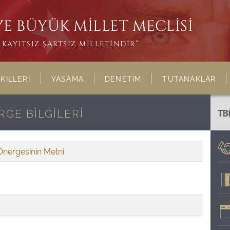
E BÜYÜK MİLLET MECLİSİ
KAYITSIZ ŞARTSIZ MİLLETİNDİR”
KİLLERİ
YASAMA
DENETİM
TUTANAKLAR
GE BİLGİLERİ
TB
Önergesinin Metni