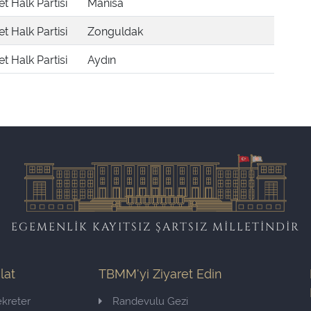
 Halk Partisi
Manisa
 Halk Partisi
Zonguldak
 Halk Partisi
Aydın
EGEMENLİK KAYITSIZ ŞARTSIZ MİLLETİNDİR
ilat
TBMM'yi Ziyaret Edin
kreter
Randevulu Gezi