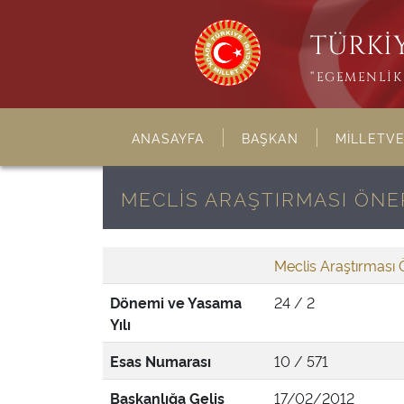
TÜRKİY
“EGEMENLİK 
ANASAYFA
BAŞKAN
MİLLETVE
MECLİS ARAŞTIRMASI ÖNER
Meclis Araştırması 
Dönemi ve Yasama
24 / 2
Yılı
Esas Numarası
10 / 571
Başkanlığa Geliş
17/02/2012