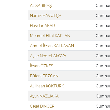
Ali SARIBAŞ
Cumhuri
Namık HAVUTÇA
Cumhuri
Haydar AKAR
Cumhuri
Mehmet Hilal KAPLAN
Cumhuri
Ahmet İhsan KALKAVAN
Cumhuri
Ayşe Nedret AKOVA
Cumhuri
İhsan ÖZKES
Cumhuri
Bülent TEZCAN
Cumhuri
Ali İhsan KÖKTÜRK
Cumhuri
Aylin NAZLIAKA
Cumhuri
Celal DİNÇER
Cumhuri