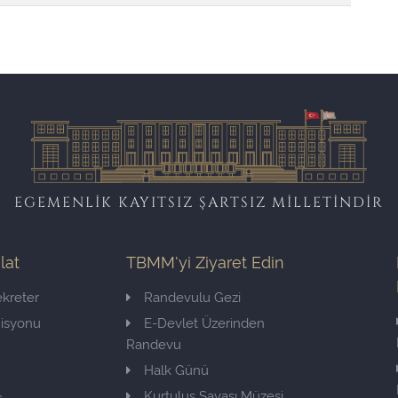
EGEMENLİK KAYITSIZ ŞARTSIZ MİLLETİNDİR
ilat
TBMM'yi Ziyaret Edin
kreter
Randevulu Gezi
misyonu
E-Devlet Üzerinden
Randevu
Halk Günü
Kurtuluş Savaşı Müzesi