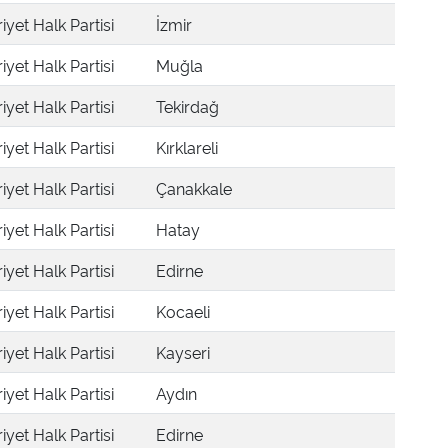
yet Halk Partisi
İzmir
yet Halk Partisi
Muğla
yet Halk Partisi
Tekirdağ
yet Halk Partisi
Kırklareli
yet Halk Partisi
Çanakkale
yet Halk Partisi
Hatay
yet Halk Partisi
Edirne
yet Halk Partisi
Kocaeli
yet Halk Partisi
Kayseri
yet Halk Partisi
Aydın
yet Halk Partisi
Edirne