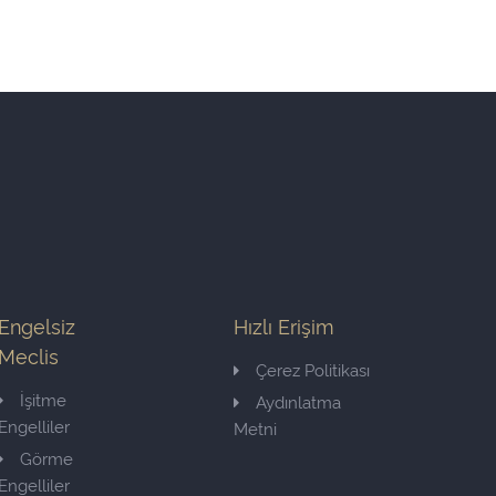
Engelsiz
Hızlı Erişim
Meclis
Çerez Politikası
İşitme
Aydınlatma
Engelliler
Metni
Görme
Engelliler