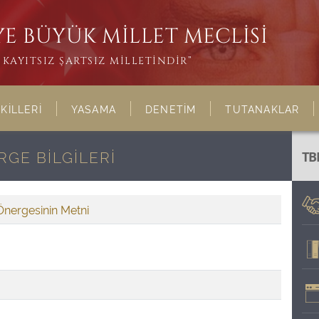
E BÜYÜK MİLLET MECLİSİ
KAYITSIZ ŞARTSIZ MİLLETİNDİR”
KİLLERİ
YASAMA
DENETİM
TUTANAKLAR
GE BİLGİLERİ
TB
Önergesinin Metni