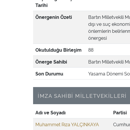
Tarihi
Önergenin Özeti
Bartın Milletvekili 
dışı ve suç ekonomi
önlemlerin belirlenm
önergesi
Okutulduğu Birleşim
88
Önerge Sahibi
Bartın Milletvekili 
Son Durumu
Yasama Dönemi Son
İMZA SAHİBİ MİLLETVEKİLLERİ
Adı ve Soyadı
Partisi
Muhammet Rıza YALÇINKAYA
Cumhuri