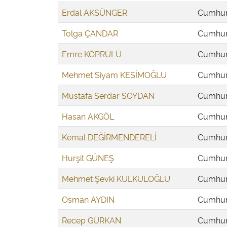
Erdal AKSÜNGER
Cumhuri
Tolga ÇANDAR
Cumhuri
Emre KÖPRÜLÜ
Cumhuri
Mehmet Siyam KESİMOĞLU
Cumhuri
Mustafa Serdar SOYDAN
Cumhuri
Hasan AKGÖL
Cumhuri
Kemal DEĞİRMENDERELİ
Cumhuri
Hurşit GÜNEŞ
Cumhuri
Mehmet Şevki KULKULOĞLU
Cumhuri
Osman AYDIN
Cumhuri
Recep GÜRKAN
Cumhuri