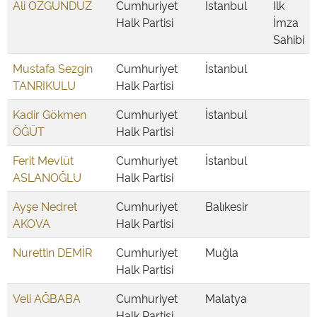
Ali ÖZGÜNDÜZ
Cumhuriyet
İstanbul
İlk
Halk Partisi
İmza
Sahibi
Mustafa Sezgin
Cumhuriyet
İstanbul
TANRIKULU
Halk Partisi
Kadir Gökmen
Cumhuriyet
İstanbul
ÖĞÜT
Halk Partisi
Ferit Mevlüt
Cumhuriyet
İstanbul
ASLANOĞLU
Halk Partisi
Ayşe Nedret
Cumhuriyet
Balıkesir
AKOVA
Halk Partisi
Nurettin DEMİR
Cumhuriyet
Muğla
Halk Partisi
Veli AĞBABA
Cumhuriyet
Malatya
Halk Partisi