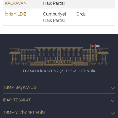
KALKAVAN
Halk Partisi
İdris YILDIZ
Cumhuriyet
Ordu
Halk Partisi
EGEMENLİK KAYITSIZ ŞARTSIZ MİLLETİNDİR
TBMM BAŞKANLIĞI
İDARI TEŞKILAT
TBMM'YI ZIYARET EDIN