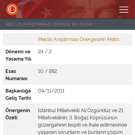
MECLİS ARAŞTIRMASI ÖNERGE BİLGİLERİ
Meclis Araştırması Önergesinin Metni
Dönemi ve
24 / 2
Yasama Yılı
Esas
10 / 282
Numarası
Başkanlığa
04/11/2011
Geliş Tarihi
Önergenin
İstanbul Milletvekili Ali Özgündüz ve 21
Özeti
Milletvekilinin, 3. Boğaz Köprüsünün
güzergahının tespiti ve ihale edilmesinde
yaşanan sorunların ve bunların çözüm