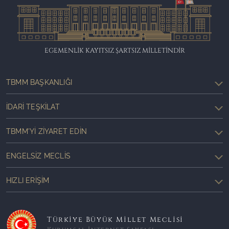
EGEMENLİK KAYITSIZ ŞARTSIZ MİLLETİNDİR
TBMM BAŞKANLIĞI
İDARI TEŞKILAT
TBMM'YI ZIYARET EDIN
ENGELSIZ MECLIS
HIZLI ERIŞIM
Türkiye Büyük Millet Meclisi