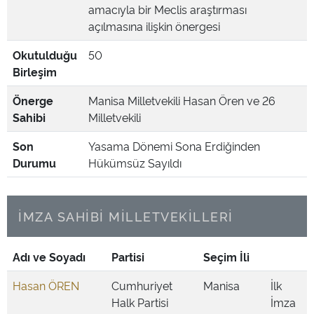
amacıyla bir Meclis araştırması
açılmasına ilişkin önergesi
Okutulduğu
50
Birleşim
Önerge
Manisa Milletvekili Hasan Ören ve 26
Sahibi
Milletvekili
Son
Yasama Dönemi Sona Erdiğinden
Durumu
Hükümsüz Sayıldı
İMZA SAHİBİ MİLLETVEKİLLERİ
Adı ve Soyadı
Partisi
Seçim İli
Hasan ÖREN
Cumhuriyet
Manisa
İlk
Halk Partisi
İmza