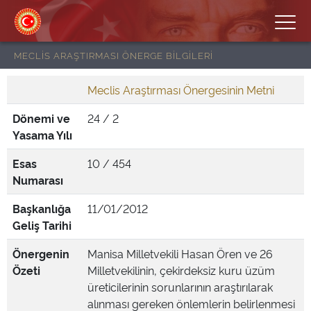
MECLİS ARAŞTIRMASI ÖNERGE BİLGİLERİ
Meclis Araştırması Önergesinin Metni
Dönemi ve
24 / 2
Yasama Yılı
Esas
10 / 454
Numarası
Başkanlığa
11/01/2012
Geliş Tarihi
Önergenin
Manisa Milletvekili Hasan Ören ve 26
Özeti
Milletvekilinin, çekirdeksiz kuru üzüm
üreticilerinin sorunlarının araştırılarak
alınması gereken önlemlerin belirlenmesi