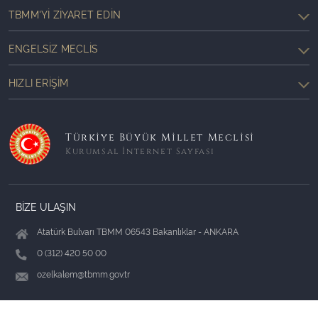
TBMM'YI ZIYARET EDIN
ENGELSIZ MECLIS
HIZLI ERIŞIM
Türkiye Büyük Millet Meclisi
Kurumsal İnternet Sayfası
BİZE ULAŞIN
Atatürk Bulvarı TBMM 06543 Bakanlıklar - ANKARA
0 (312) 420 50 00
ozelkalem@tbmm.gov.tr