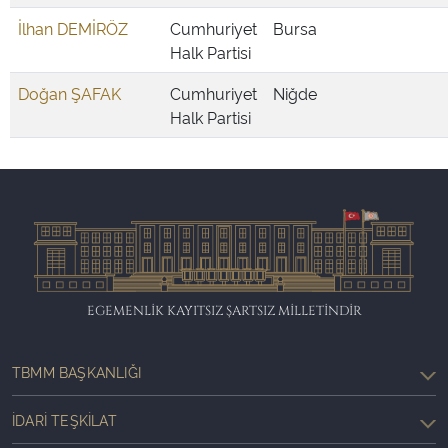
İlhan DEMİRÖZ
Cumhuriyet
Bursa
Halk Partisi
Doğan ŞAFAK
Cumhuriyet
Niğde
Halk Partisi
EGEMENLİK KAYITSIZ ŞARTSIZ MİLLETİNDİR
TBMM BAŞKANLIĞI
İDARI TEŞKILAT