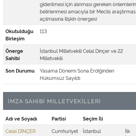
giderilmesi için alınması gereken önlemleri
belirlenmesi amacıyla bir Meclis araştırmas
açılmasına ilişkin önergesi
Okutulduğu
113
Birleşim
Önerge
İstanbul Milletvekili Celal Dinçer ve 22
Sahibi
Milletvekili
Son Durumu
Yasama Dönemi Sona Erdiğinden
Hükümsüz Sayıldı
İMZA SAHİBİ MİLLETVEKİLLERİ
Adı ve Soyadı
Partisi
Seçim İli
Celal DİNÇER
Cumhuriyet
İstanbul
İlk