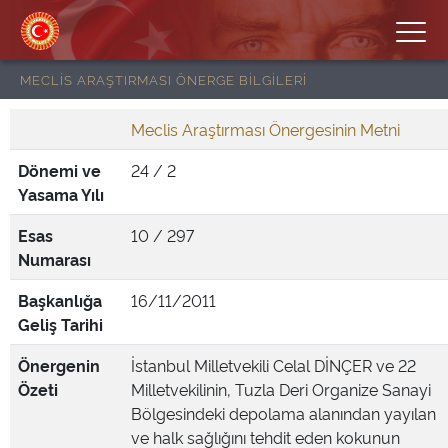
MECLİS ARAŞTIRMASI ÖNERGE BİLGİLERİ
Meclis Araştırması Önergesinin Metni
Dönemi ve
24 / 2
Yasama Yılı
Esas
10 / 297
Numarası
Başkanlığa
16/11/2011
Geliş Tarihi
Önergenin
İstanbul Milletvekili Celal DİNÇER ve 22
Özeti
Milletvekilinin, Tuzla Deri Organize Sanayi
Bölgesindeki depolama alanından yayılan
ve halk sağlığını tehdit eden kokunun