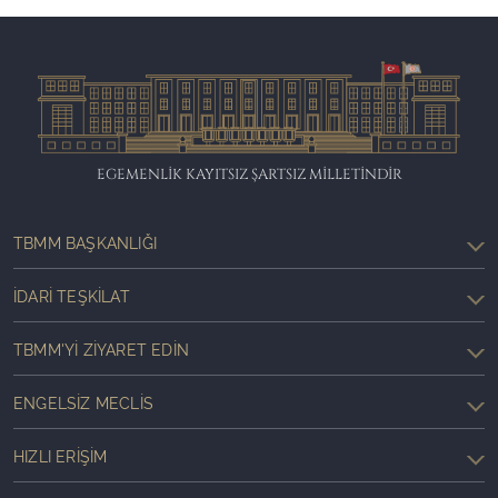
EGEMENLİK KAYITSIZ ŞARTSIZ MİLLETİNDİR
TBMM BAŞKANLIĞI
İDARI TEŞKILAT
TBMM'YI ZIYARET EDIN
ENGELSIZ MECLIS
HIZLI ERIŞIM