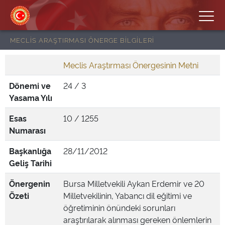
MECLİS ARAŞTIRMASI ÖNERGE BİLGİLERİ
Meclis Araştırması Önergesinin Metni
Dönemi ve
24 / 3
Yasama Yılı
Esas
10 / 1255
Numarası
Başkanlığa
28/11/2012
Geliş Tarihi
Önergenin
Bursa Milletvekili Aykan Erdemir ve 20
Özeti
Milletvekilinin, Yabancı dil eğitimi ve
öğretiminin önündeki sorunları
araştırılarak alınması gereken önlemlerin