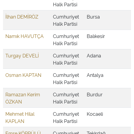
Halk Partisi
İlhan DEMİRÖZ
Cumhuriyet
Bursa
Halk Partisi
Namık HAVUTÇA
Cumhuriyet
Balıkesir
Halk Partisi
Turgay DEVELİ
Cumhuriyet
Adana
Halk Partisi
Osman KAPTAN
Cumhuriyet
Antalya
Halk Partisi
Ramazan Kerim
Cumhuriyet
Burdur
ÖZKAN
Halk Partisi
Mehmet Hilal
Cumhuriyet
Kocaeli
KAPLAN
Halk Partisi
Emre KÖPRÜLÜ
Cumhuriyet
Tekirdağ