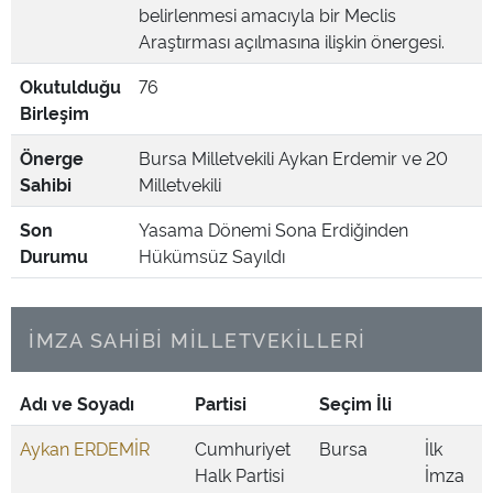
belirlenmesi amacıyla bir Meclis
Araştırması açılmasına ilişkin önergesi.
Okutulduğu
76
Birleşim
Önerge
Bursa Milletvekili Aykan Erdemir ve 20
Sahibi
Milletvekili
Son
Yasama Dönemi Sona Erdiğinden
Durumu
Hükümsüz Sayıldı
İMZA SAHİBİ MİLLETVEKİLLERİ
Adı ve Soyadı
Partisi
Seçim İli
Aykan ERDEMİR
Cumhuriyet
Bursa
İlk
Halk Partisi
İmza