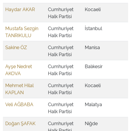
Haydar AKAR
Cumhuriyet
Kocaeli
Halk Partisi
Mustafa Sezgin
Cumhuriyet
İstanbul
TANRIKULU
Halk Partisi
Sakine ÖZ
Cumhuriyet
Manisa
Halk Partisi
Ayşe Nedret
Cumhuriyet
Balıkesir
AKOVA
Halk Partisi
Mehmet Hilal
Cumhuriyet
Kocaeli
KAPLAN
Halk Partisi
Veli AĞBABA
Cumhuriyet
Malatya
Halk Partisi
Doğan ŞAFAK
Cumhuriyet
Niğde
Halk Partisi