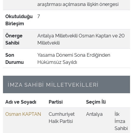
araştırması açılmasına ilişkin önergesi
Okutulduğu
7
Birleşim
Önerge
Antalya Milletvekili Osman Kaptan ve 20
Sahibi
Milletvekili
Son
Yasama Dönemi Sona Erdiğinden
Durumu
Hükümsüz Sayıldı
İMZA SAHİBİ MİLLETVEKİLLERİ
Adı ve Soyadı
Partisi
Seçim İli
Osman KAPTAN
Cumhuriyet
Antalya
İlk
Halk Partisi
İmza
Sahibi