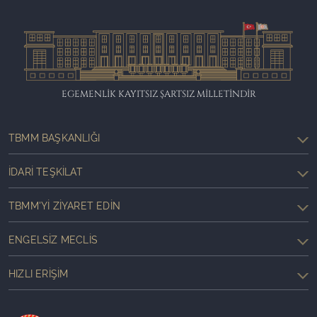
EGEMENLİK KAYITSIZ ŞARTSIZ MİLLETİNDİR
TBMM BAŞKANLIĞI
İDARI TEŞKILAT
TBMM'YI ZIYARET EDIN
ENGELSIZ MECLIS
HIZLI ERIŞIM