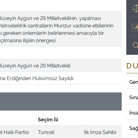
 Hüseyin Aygün ve 29 Milletvekilinin, yapılması
idroelektrik santrallerin Munzur vadisine etkilerinin
sı gereken önlemlerin belirlenmesi amacıyla bir
çılmasına ilişkin önergesi
D
 Hüseyin Aygün ve 29 Milletvekili
a Erdiğinden Hükümsüz Sayıldı
Gen
Sın
İns
Seçim İli
Sağ
 Halk Partisi
Tunceli
İlk İmza Sahibi