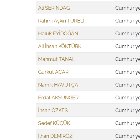
Ali SERİNDAĞ
Cumhuriyet
Rahmi Aşkın TÜRELİ
Cumhuriyet
Haluk EYİDOĞAN
Cumhuriyet
Ali İhsan KÖKTÜRK
Cumhuriyet
Mahmut TANAL
Cumhuriyet
Gürkut ACAR
Cumhuriyet
Namık HAVUTÇA
Cumhuriyet
Erdal AKSÜNGER
Cumhuriyet
İhsan ÖZKES
Cumhuriyet
Sedef KÜÇÜK
Cumhuriyet
İlhan DEMİRÖZ
Cumhuriyet