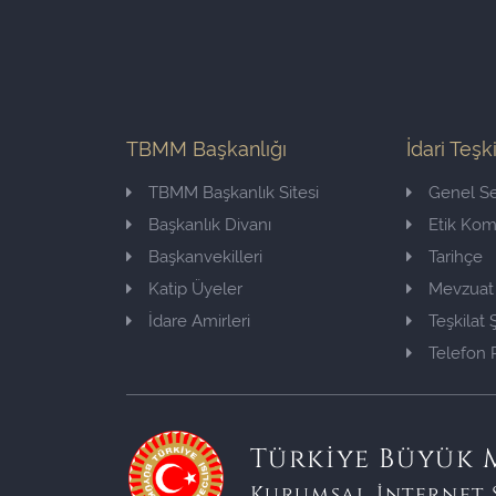
TBMM Başkanlığı
İdari Teşk
TBMM Başkanlık Sitesi
Genel Se
Başkanlık Divanı
Etik Ko
Başkanvekilleri
Tarihçe
Katip Üyeler
Mevzuat
İdare Amirleri
Teşkilat
Telefon 
Türkiye Büyük M
Kurumsal İnternet 