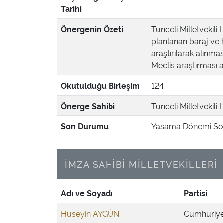
Tarihi
Önergenin Özeti
Tunceli Milletvekili
planlanan baraj ve h
araştırılarak alınma
Meclis araştırması a
Okutulduğu Birleşim
124
Önerge Sahibi
Tunceli Milletvekili
Son Durumu
Yasama Dönemi Son
İMZA SAHİBİ MİLLETVEKİLLERİ
Adı ve Soyadı
Partisi
Hüseyin AYGÜN
Cumhuriyet