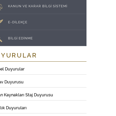
KANUN VE KARAR BİLGİ SİSTEMİ
E-DİLEKÇE
BİLGİ EDİNME
UYURULAR
el Duyurular
av Duyurusu
an Kaynakları Staj Duyurusu
lık Duyuruları