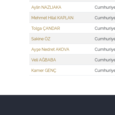
Aylin NAZLIAKA
Cumhuriyet
Mehmet Hilal KAPLAN
Cumhuriyet
Tolga ÇANDAR
Cumhuriyet
Sakine ÖZ
Cumhuriyet
Ayşe Nedret AKOVA
Cumhuriyet
Veli AĞBABA
Cumhuriyet
Kamer GENÇ
Cumhuriyet