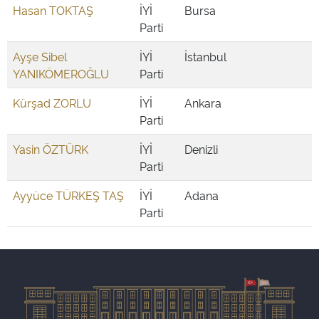
Hasan TOKTAŞ
İYİ
Bursa
Parti
Ayşe Sibel
İYİ
İstanbul
YANIKÖMEROĞLU
Parti
Kürşad ZORLU
İYİ
Ankara
Parti
Yasin ÖZTÜRK
İYİ
Denizli
Parti
Ayyüce TÜRKEŞ TAŞ
İYİ
Adana
Parti