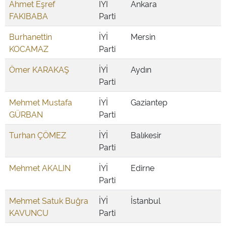
Ahmet Eşref
İYİ
Ankara
FAKIBABA
Parti
Burhanettin
İYİ
Mersin
KOCAMAZ
Parti
Ömer KARAKAŞ
İYİ
Aydın
Parti
Mehmet Mustafa
İYİ
Gaziantep
GÜRBAN
Parti
Turhan ÇÖMEZ
İYİ
Balıkesir
Parti
Mehmet AKALIN
İYİ
Edirne
Parti
Mehmet Satuk Buğra
İYİ
İstanbul
KAVUNCU
Parti