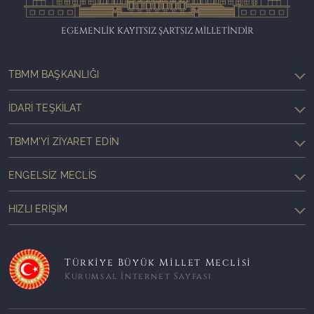
EGEMENLİK KAYITSIZ ŞARTSIZ MİLLETİNDİR
TBMM BAŞKANLIĞI
İDARI TEŞKILAT
TBMM'YI ZIYARET EDIN
ENGELSIZ MECLIS
HIZLI ERIŞIM
Türkiye Büyük Millet Meclisi
Kurumsal İnternet Sayfası