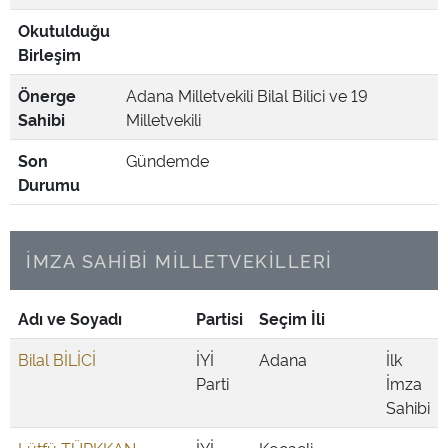
Okutulduğu
Birleşim
Önerge
Adana Milletvekili Bilal Bilici ve 19
Sahibi
Milletvekili
Son
Gündemde
Durumu
İMZA SAHİBİ MİLLETVEKİLLERİ
Adı ve Soyadı
Partisi
Seçim İli
Bilal BİLİCİ
İYİ
Adana
İlk
Parti
İmza
Sahibi