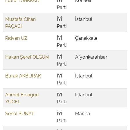
Lütfü TÜRKKAN
İYİ
Kocaeli
Parti
Mustafa Cihan
İYİ
İstanbul
PAÇACI
Parti
Rıdvan UZ
İYİ
Çanakkale
Parti
Hakan Şeref OLGUN
İYİ
Afyonkarahisar
Parti
Burak AKBURAK
İYİ
İstanbul
Parti
Ahmet Ersagun
İYİ
İstanbul
YÜCEL
Parti
Şenol SUNAT
İYİ
Manisa
Parti