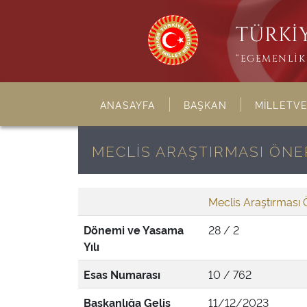
TÜRKİY
“EGEMENLİK 
ANASAYFA
BAŞKAN
MİLLETVE
MECLİS ARAŞTIRMASI ÖNER
Meclis Araştırması 
Dönemi ve Yasama
28 / 2
Yılı
Esas Numarası
10 / 762
Başkanlığa Geliş
11/12/2023