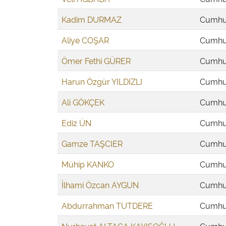
Kadim DURMAZ
Cumhur
Aliye COŞAR
Cumhur
Ömer Fethi GÜRER
Cumhur
Harun Özgür YILDIZLI
Cumhur
Ali GÖKÇEK
Cumhur
Ediz ÜN
Cumhur
Gamze TAŞCIER
Cumhur
Mühip KANKO
Cumhur
İlhami Özcan AYGUN
Cumhur
Abdurrahman TUTDERE
Cumhur