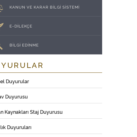
KANUN VE KARAR BİLGİ SİSTEMİ
E-DİLEKÇE
BİLGİ EDİNME
UYURULAR
el Duyurular
av Duyurusu
an Kaynakları Staj Duyurusu
lık Duyuruları