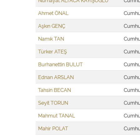
Nurhayat ALTACA KAYIŞOĞLU
Cumhur
Ahmet ÖNAL
Cumhur
Aşkın GENÇ
Cumhur
Namık TAN
Cumhur
Türker ATEŞ
Cumhur
Burhanettin BULUT
Cumhur
Ednan ARSLAN
Cumhur
Tahsin BECAN
Cumhur
Seyit TORUN
Cumhur
Mahmut TANAL
Cumhur
Mahir POLAT
Cumhur