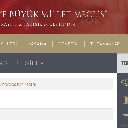
E BÜYÜK MİLLET MECLİSİ
KAYITSIZ ŞARTSIZ MİLLETİNDİR”
KİLLERİ
YASAMA
DENETİM
TUTANAKLAR
GE BİLGİLERİ
TB
Önergesinin Metni