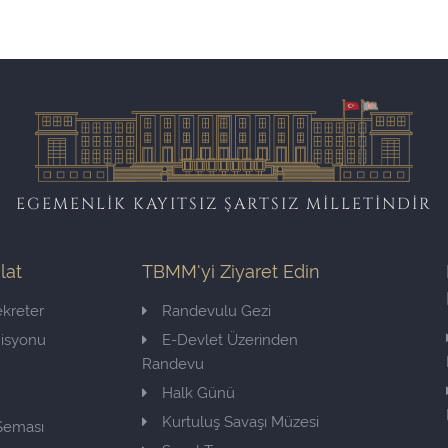
EGEMENLİK KAYITSIZ ŞARTSIZ MİLLETİNDİR
ilat
TBMM'yi Ziyaret Edin
kreter
Randevulu Gezi
misyonu
E-Devlet Üzerinden
Randevu
Halk Günü
Kurtuluş Savaşı Müzesi
 Şeması