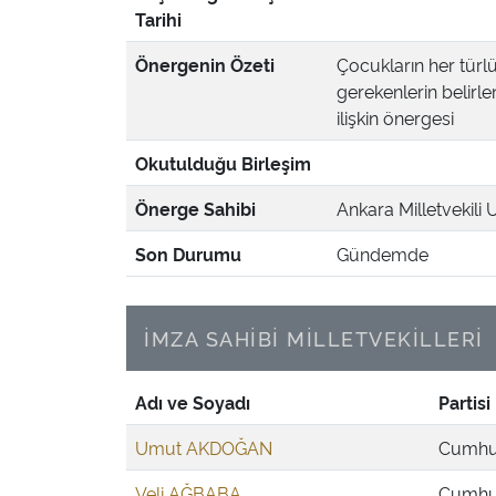
Tarihi
Önergenin Özeti
Çocukların her türlü
gerekenlerin belirl
ilişkin önergesi
Okutulduğu Birleşim
Önerge Sahibi
Ankara Milletvekili
Son Durumu
Gündemde
İMZA SAHİBİ MİLLETVEKİLLERİ
Adı ve Soyadı
Partisi
Umut AKDOĞAN
Cumhur
Veli AĞBABA
Cumhur