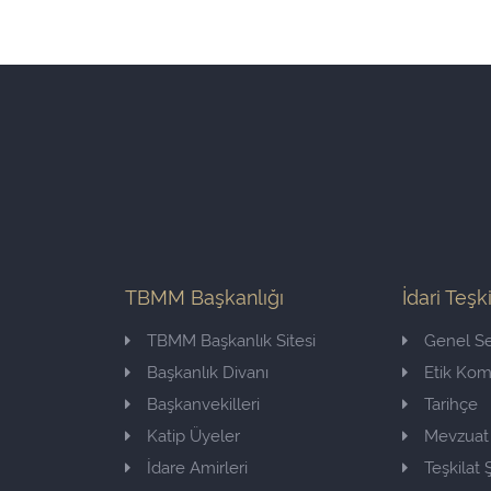
TBMM Başkanlığı
İdari Teşk
TBMM Başkanlık Sitesi
Genel Se
Başkanlık Divanı
Etik Ko
Başkanvekilleri
Tarihçe
Katip Üyeler
Mevzuat
İdare Amirleri
Teşkilat