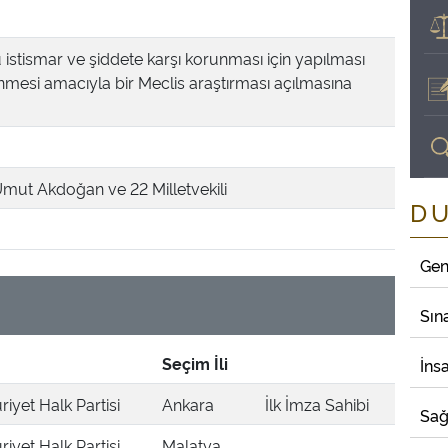
 istismar ve şiddete karşı korunması için yapılması
enmesi amacıyla bir Meclis araştırması açılmasına
 Umut Akdoğan ve 22 Milletvekili
D
Gen
Sın
Seçim İli
İns
iyet Halk Partisi
Ankara
İlk İmza Sahibi
Sağ
iyet Halk Partisi
Malatya