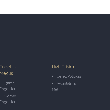
Engelsiz
Hızlı Erişim
Meclis
Çerez Politikası
İşitme
Aydınlatma
Engelliler
Metni
Görme
Engelliler