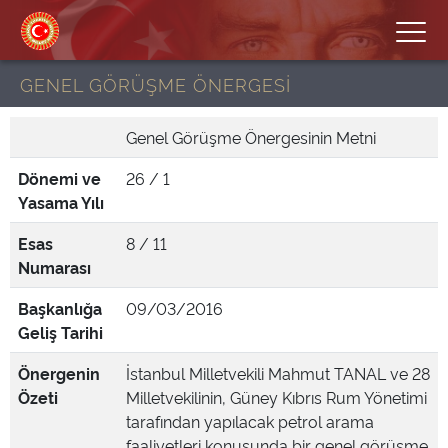
GENEL GÖRÜŞME ÖNERGESİ
Genel Görüşme Önergesinin Metni
Dönemi ve
26 / 1
Yasama Yılı
Esas
8 / 11
Numarası
Başkanlığa
09/03/2016
Geliş Tarihi
Önergenin
İstanbul Milletvekili Mahmut TANAL ve 28
Özeti
Milletvekilinin, Güney Kıbrıs Rum Yönetimi
tarafından yapılacak petrol arama
faaliyetleri konusunda bir genel görüşme