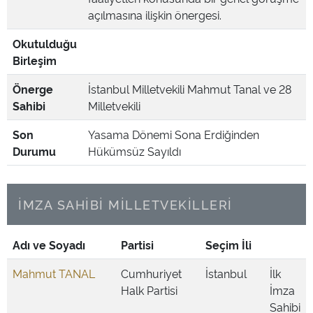
açılmasına ilişkin önergesi.
Okutulduğu
Birleşim
Önerge
İstanbul Milletvekili Mahmut Tanal ve 28
Sahibi
Milletvekili
Son
Yasama Dönemi Sona Erdiğinden
Durumu
Hükümsüz Sayıldı
İMZA SAHİBİ MİLLETVEKİLLERİ
Adı ve Soyadı
Partisi
Seçim İli
Mahmut TANAL
Cumhuriyet
İstanbul
İlk
Halk Partisi
İmza
Sahibi