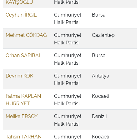
KAYIŞOĞLU
Halk Partisi
Ceyhun İRGİL
Cumhuriyet
Bursa
Halk Partisi
Mehmet GÖKDAĞ
Cumhuriyet
Gaziantep
Halk Partisi
Orhan SARIBAL
Cumhuriyet
Bursa
Halk Partisi
Devrim KÖK
Cumhuriyet
Antalya
Halk Partisi
Fatma KAPLAN
Cumhuriyet
Kocaeli
HÜRRİYET
Halk Partisi
Melike ERSOY
Cumhuriyet
Denizli
Halk Partisi
Tahsin TARHAN
Cumhuriyet
Kocaeli