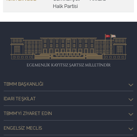
Halk Partisi
EGEMENLİK KAYITSIZ ŞARTSIZ MİLLETİNDİR
TBMM BAŞKANLIĞI
İDARI TEŞKILAT
TBMM'YI ZIYARET EDIN
ENGELSIZ MECLIS