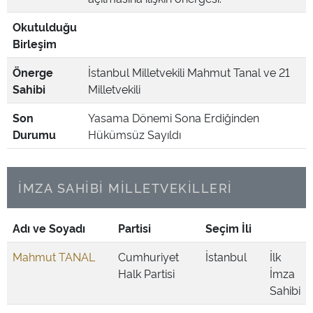
Okutulduğu
Birleşim
Önerge
İstanbul Milletvekili Mahmut Tanal ve 21
Sahibi
Milletvekili
Son
Yasama Dönemi Sona Erdiğinden
Durumu
Hükümsüz Sayıldı
İMZA SAHİBİ MİLLETVEKİLLERİ
Adı ve Soyadı
Partisi
Seçim İli
Mahmut TANAL
Cumhuriyet
İstanbul
İlk
Halk Partisi
İmza
Sahibi