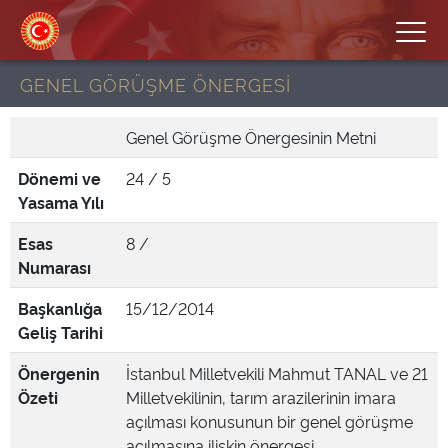
GENEL GÖRÜŞME ÖNERGESİ
Genel Görüşme Önergesinin Metni
Dönemi ve
24 / 5
Yasama Yılı
Esas
8 /
Numarası
Başkanlığa
15/12/2014
Geliş Tarihi
Önergenin
İstanbul Milletvekili Mahmut TANAL ve 21
Özeti
Milletvekilinin, tarım arazilerinin imara
açılması konusunun bir genel görüşme
açılmasına ilişkin önergesi.