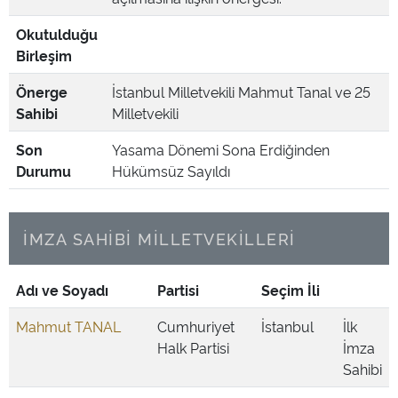
Okutulduğu
Birleşim
Önerge
İstanbul Milletvekili Mahmut Tanal ve 25
Sahibi
Milletvekili
Son
Yasama Dönemi Sona Erdiğinden
Durumu
Hükümsüz Sayıldı
İMZA SAHİBİ MİLLETVEKİLLERİ
Adı ve Soyadı
Partisi
Seçim İli
Mahmut TANAL
Cumhuriyet
İstanbul
İlk
Halk Partisi
İmza
Sahibi