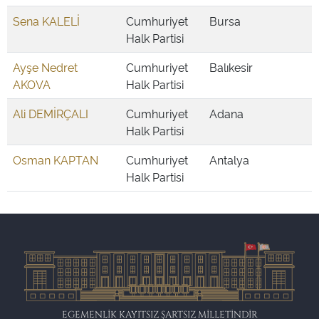
Sena KALELİ
Cumhuriyet
Bursa
Halk Partisi
Ayşe Nedret
Cumhuriyet
Balıkesir
AKOVA
Halk Partisi
Ali DEMİRÇALI
Cumhuriyet
Adana
Halk Partisi
Osman KAPTAN
Cumhuriyet
Antalya
Halk Partisi
EGEMENLİK KAYITSIZ ŞARTSIZ MİLLETİNDİR