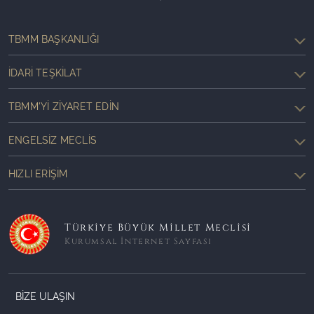
TBMM BAŞKANLIĞI
İDARI TEŞKILAT
TBMM'YI ZIYARET EDIN
ENGELSIZ MECLIS
HIZLI ERIŞIM
Türkiye Büyük Millet Meclisi
Kurumsal İnternet Sayfası
BİZE ULAŞIN