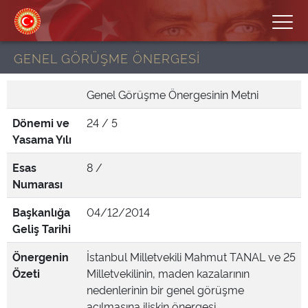
GENEL GÖRÜŞME ÖNERGESİ
Genel Görüşme Önergesinin Metni
Dönemi ve
24 / 5
Yasama Yılı
Esas
8 /
Numarası
Başkanlığa
04/12/2014
Geliş Tarihi
Önergenin
İstanbul Milletvekili Mahmut TANAL ve 25
Özeti
Milletvekilinin, maden kazalarının
nedenlerinin bir genel görüşme
açılmasına ilişkin önergesi.