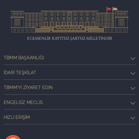
EGEMENLİK KAYITSIZ ŞARTSIZ MİLLETİNDİR
TBMM BAŞKANLIĞI
İDARI TEŞKILAT
TBMM'YI ZIYARET EDIN
ENGELSIZ MECLIS
HIZLI ERIŞIM