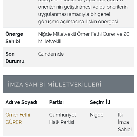
önerilerinin geliştirilmesi ve bu önerilerin
uygulanması amacıyla bir genel
görüşme açılmasına ilişkin önergesi
Önerge
Niğde Milletvekili Ömer Fethi Gürer ve 20
Sahibi
Milletvekili
Son
Gündemde
Durumu
İMZA SAHİBİ MİLLETVEKİLLERİ
Adı ve Soyadı
Partisi
Seçim İli
Ömer Fethi
Cumhuriyet
Niğde
İlk
GÜRER
Halk Partisi
İmza
Sahibi