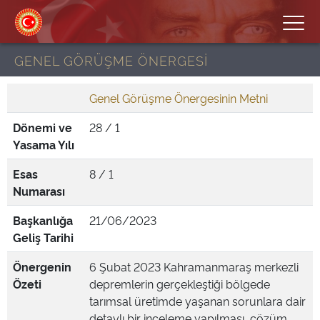
GENEL GÖRÜŞME ÖNERGESİ
Genel Görüşme Önergesinin Metni
Dönemi ve
28 / 1
Yasama Yılı
Esas
8 / 1
Numarası
Başkanlığa
21/06/2023
Geliş Tarihi
Önergenin
6 Şubat 2023 Kahramanmaraş merkezli
Özeti
depremlerin gerçekleştiği bölgede
tarımsal üretimde yaşanan sorunlara dair
detaylı bir inceleme yapılması, çözüm