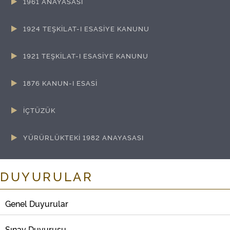
1961 ANAYASASI
GENEL BİLGİLER
1924 TEŞKİLAT-I ESASİYE KANUNU
METİN VE DEĞİŞİKLİK BİLGİLERİ
GENEL BİLGİLER
1921 TEŞKİLAT-I ESASİYE KANUNU
METİN VE DEĞİŞİKLİK BİLGİLERİ
GENEL BİLGİLER
1876 KANUN-I ESASİ
METİN VE DEĞİŞİKLİK BİLGİLERİ
GENEL BİLGİLER
İÇTÜZÜK
METİN VE DEĞİŞİKLİK BİLGİLERİ
GENEL BİLGİLER
YÜRÜRLÜKTEKİ 1982 ANAYASASI
METİN VE DEĞİŞİKLİK BİLGİLERİ
DUYURULAR
Genel Duyurular
Sınav Duyurusu