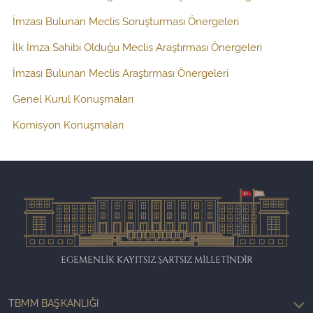
İmzası Bulunan Meclis Soruşturması Önergeleri
İlk İmza Sahibi Olduğu Meclis Araştırması Önergeleri
İmzası Bulunan Meclis Araştırması Önergeleri
Genel Kurul Konuşmaları
Komisyon Konuşmaları
EGEMENLİK KAYITSIZ ŞARTSIZ MİLLETİNDİR
TBMM BAŞKANLIĞI