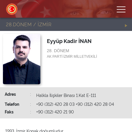
28.DÖNEM / İZMİR
Eyyüp Kadir İNAN
28. DÖNEM
AK PARTİ İZMİR MİLLETVEKİLİ
Adres
:
Halkla İlişkiler Binası 1.Kat E-111
Telefon
:
+90 (312) 420 28 03 +90 (312) 420 28 04
Faks
:
+90 (312) 420 21 90
1993, İzmir Konak doğumludur.