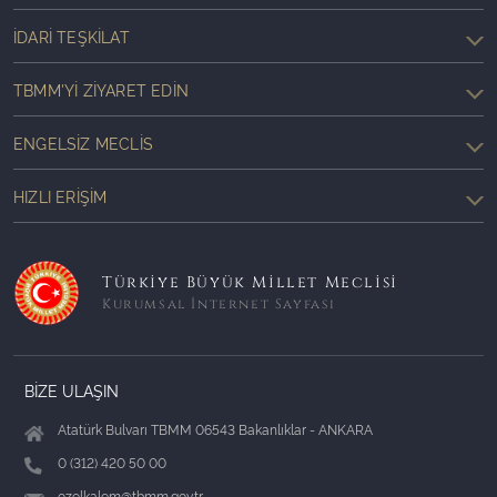
İDARI TEŞKILAT
TBMM'YI ZIYARET EDIN
ENGELSIZ MECLIS
HIZLI ERIŞIM
Türkiye Büyük Millet Meclisi
Kurumsal İnternet Sayfası
BİZE ULAŞIN
Atatürk Bulvarı TBMM 06543 Bakanlıklar - ANKARA
0 (312) 420 50 00
ozelkalem@tbmm.gov.tr