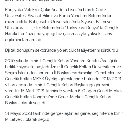
Karşıyaka Vali Erol Çakır Anadolu Lisesi’ni bitirdi. Gediz
Üniversitesi Siyaset Bilimi ve Kamu Yönetimi Bölümü’nden
mezun oldu. Bahçeşehir Üniversitesi’nde Siyaset Bilimi ve
Uluslararası İlişkiler Bölümü’nde “Türkiye ve Dünya’da Gençlik
Hareketleri” üzerine yaptığı tez çalışmasıyla yüksek lisans
eğitimini tamamladı.
Dijital dönüşüm sektöründe yöneticilik faaliyetlerini sürdürdü.
2010 yılında İzmir İl Gençlik Kolları Yönetim Kurulu Üyeliği ile
birlikte siyasete başladı. İzmir İl Gençlik Kolları Üniversiteler ve
Seçim İşleri’nden sorumlu İl Başkan Yardımcılığı, Genel Merkez
Gençlik Kolları MKYK Üyeliği görevlerinde bulundu. 2018-2021
yılları arasında İzmir İl Gençlik Kolları Başkanlığı görevini
yürüttü. 15 Mart 2021 tarihinde yapılan 6. Olağan Genel Merkez
Gençlik Kolları Kongresi’nde Genel Merkez Gençlik Kolları
Başkanı olarak seçildi.
14 Mayıs 2023 tarihinde gerçekleştirilen genel seçimlerde İzmir
Milletvekili olarak seçildi.