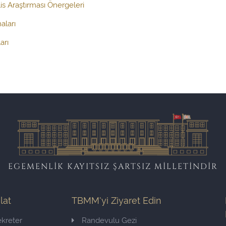
s Araştırması Önergeleri
aları
arı
EGEMENLİK KAYITSIZ ŞARTSIZ MİLLETİNDİR
ilat
TBMM'yi Ziyaret Edin
kreter
Randevulu Gezi