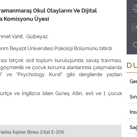
ramanmaraş Okul Olaylarını Ve Dijital
ma Komisyonu Üyesi
hmet Vahit, Gülbeyaz.
dırım Beyazıt Üniversitesi Psikoloji Bölümünü bitirdi.
rası birçok sivil toplum kuruluşunda savaş travması,
D
, göçmenlik ve çocuk koruma alanlarında çalışmalarda
ji” ve “Psychology Kurdi” gibi dergilerde yazıları
Ge
rtçe ve İngilizce bilen Güneş Altın, evli ve 1 çocuk
Sı
İns
Sağ
Halkla İlişkiler Binası 2.Kat E-206