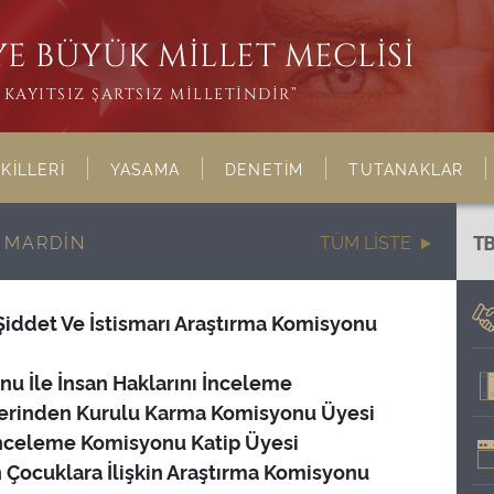
E BÜYÜK MİLLET MECLİSİ
KAYITSIZ ŞARTSIZ MİLLETİNDİR”
KİLLERİ
YASAMA
DENETİM
TUTANAKLAR
 MARDİN
TÜM LİSTE
T
Şiddet Ve İstismarı Araştırma Komisyonu
u İle İnsan Haklarını İnceleme
erinden Kurulu Karma Komisyonu Üyesi
İnceleme Komisyonu Katip Üyesi
 Çocuklara İlişkin Araştırma Komisyonu