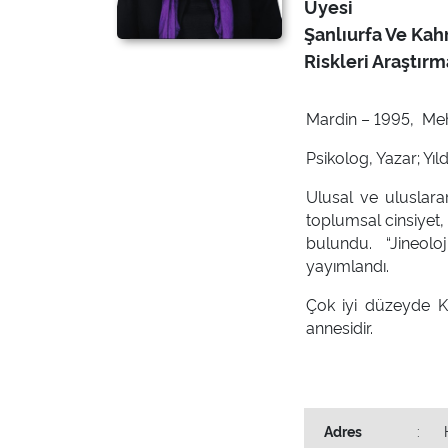
Üyesi
Şanlıurfa Ve Kah
Riskleri Araştır
Mardin – 1995, Me
Psikolog, Yazar; Yıl
Ulusal ve uluslara
toplumsal cinsiyet
bulundu. “Jineolo
yayımlandı.
Çok iyi düzeyde Kü
annesidir.
Adres
: