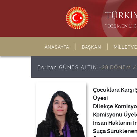
TÜRKİY
“EGEMENLİK 
ANASAYFA
BAŞKAN
MİLLETVE
Beritan GÜNEŞ ALTIN -
28.DÖNEM /
Çocuklara Karşı 
Üyesi
Dilekçe Komisyon
Komisyonu Üyel
İnsan Haklarını 
Suça Sürüklenen