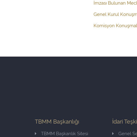
İmzası Bulunan Mecli
Genel Kurul Konuşm
Komisyon Konuşmal
TBMM Başkanlığı
İdari Teşk
TBMM Başkanlık Sitesi
Genel Se