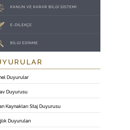
KANUN VE KARAR BİLGİ SİSTEMİ
E-DİLEKÇE
BİLGİ EDİNME
UYURULAR
nel Duyurular
nav Duyurusu
an Kaynakları Staj Duyurusu
lık Duyuruları