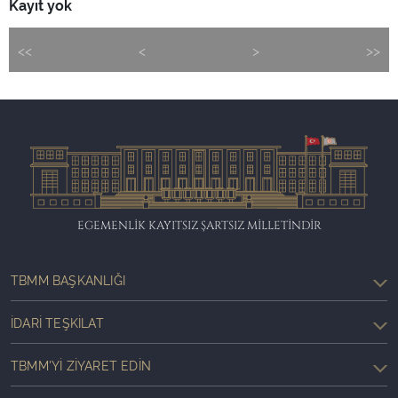
Kayıt yok
<<
<
>
>>
EGEMENLİK KAYITSIZ ŞARTSIZ MİLLETİNDİR
TBMM BAŞKANLIĞI
İDARI TEŞKILAT
TBMM'YI ZIYARET EDIN