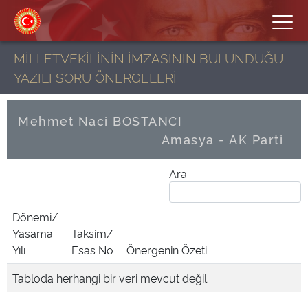
MİLLETVEKİLİNİN İMZASININ BULUNDUĞU
YAZILI SORU ÖNERGELERİ
Mehmet Naci BOSTANCI
Amasya - AK Parti
Ara:
Dönemi/
Yasama
Taksim/
Yılı
Esas No
Önergenin Özeti
Tabloda herhangi bir veri mevcut değil