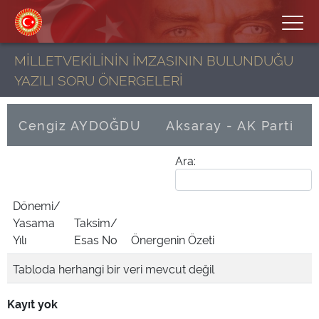
MİLLETVEKİLİNİN İMZASININ BULUNDUĞU
YAZILI SORU ÖNERGELERİ
Cengiz AYDOĞDU
Aksaray - AK Parti
Ara:
Dönemi/
Yasama
Taksim/
Yılı
Esas No
Önergenin Özeti
Tabloda herhangi bir veri mevcut değil
Kayıt yok