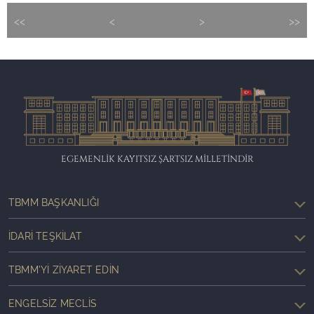
<<
<
>
>>
EGEMENLİK KAYITSIZ ŞARTSIZ MİLLETİNDİR
TBMM BAŞKANLIĞI
İDARI TEŞKILAT
TBMM'YI ZIYARET EDIN
ENGELSIZ MECLIS