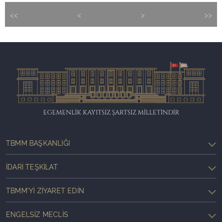
<<
<
>
>>
EGEMENLİK KAYITSIZ ŞARTSIZ MİLLETİNDİR
TBMM BAŞKANLIĞI
İDARI TEŞKILAT
TBMM'YI ZIYARET EDIN
ENGELSIZ MECLIS