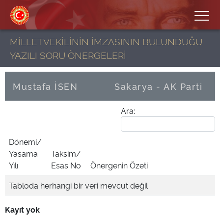
MİLLETVEKİLİNİN İMZASININ BULUNDUĞU
YAZILI SORU ÖNERGELERİ
Mustafa İSEN
Sakarya - AK Parti
Ara:
Dönemi/
Yasama
Taksim/
Yılı
Esas No
Önergenin Özeti
Tabloda herhangi bir veri mevcut değil
Kayıt yok