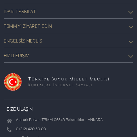
İDARI TEŞKILAT
TBMM'YI ZIYARET EDIN
ENGELSIZ MECLIS
HIZLI ERIŞIM
Türkiye Büyük Millet Meclisi
Kurumsal İnternet Sayfası
BİZE ULAŞIN
Atatürk Bulvarı TBMM 06543 Bakanlıklar - ANKARA
0 (312) 420 50 00