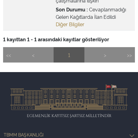
çalışmalarına ilişkin
Son Durumu :
Cevaplanmadığı
Gelen Kağıtlarda İlan Edildi
Diğer Bilgiler
1 kayıttan 1 - 1 arasındaki kayıtlar gösteriliyor
<<
<
1
>
>>
EGEMENLİK KAYITSIZ ŞARTSIZ MİLLETİNDİR
TBMM BAŞKANLIĞI