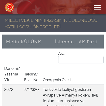
MİLLETVEKİLİNİN İMZASININ BULUNDUĞU
YAZILI SORU ÖNERGELERİ
Metin KÜLÜNK
İstanbul - AK Parti
Ara:
Dönemi/
Yasama
Taksim/
Yılı
Esas No
Önergenin Özeti
26/2
7/12320
Türkiye'de faaliyet gösteren
Avrupa ve Almanya kökenli sivil
toplum kuruluşlarına ve