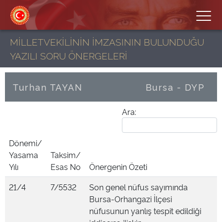
MİLLETVEKİLİNİN İMZASININ BULUNDUĞU
YAZILI SORU ÖNERGELERİ
Turhan TAYAN
Bursa - DYP
Ara:
Dönemi/
Yasama
Taksim/
Yılı
Esas No
Önergenin Özeti
21/4
7/5532
Son genel nüfus sayımında
Bursa-Orhangazi İlçesi
nüfusunun yanlış tespit edildiği