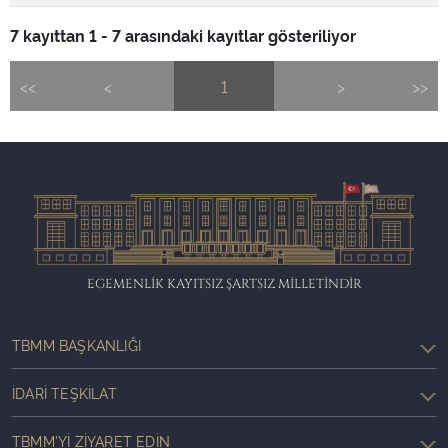
7 kayıttan 1 - 7 arasındaki kayıtlar gösteriliyor
<<
<
1
>
>>
EGEMENLİK KAYITSIZ ŞARTSIZ MİLLETİNDİR
TBMM BAŞKANLIĞI
İDARI TEŞKILAT
TBMM'YI ZIYARET EDIN