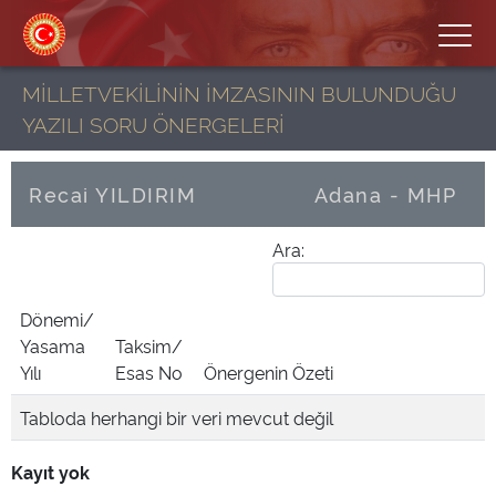
MİLLETVEKİLİNİN İMZASININ BULUNDUĞU
YAZILI SORU ÖNERGELERİ
Recai YILDIRIM
Adana - MHP
Ara:
Dönemi/
Yasama
Taksim/
Yılı
Esas No
Önergenin Özeti
Tabloda herhangi bir veri mevcut değil
Kayıt yok