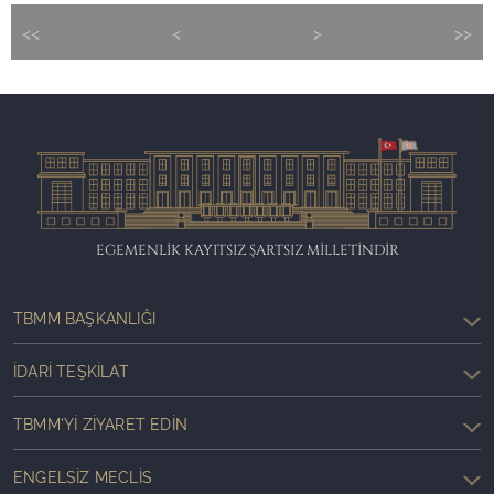
<<
<
>
>>
EGEMENLİK KAYITSIZ ŞARTSIZ MİLLETİNDİR
TBMM BAŞKANLIĞI
İDARI TEŞKILAT
TBMM'YI ZIYARET EDIN
ENGELSIZ MECLIS