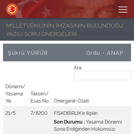
MİLLETVEKİLİNİN İMZASININ BULUNDUĞU
YAZILI SORU ÖNERGELERİ
Şükrü YÜRÜR
Ordu - ANAP
Ara:
Dönemi/
Yasama
Taksim/
Yılı
Esas No
Önergenin Özeti
21/5
7/8200
FİSKOBİRLİK'e ilişkin
Son Durumu :
Yasama Dönemi
Sona Erdiğinden Hükümsüz