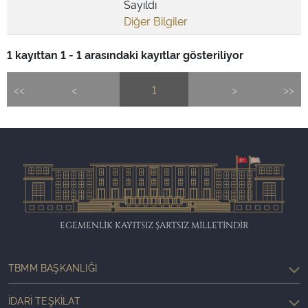
Sayıldı
Diğer Bilgiler
1 kayıttan 1 - 1 arasındaki kayıtlar gösteriliyor
<<
<
1
>
>>
EGEMENLİK KAYITSIZ ŞARTSIZ MİLLETİNDİR
TBMM BAŞKANLIĞI
İDARI TEŞKILAT