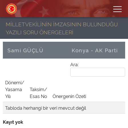
MİLLETVEKİLİNİN İMZASININ BULUNDUĞU
YAZILI SORU ÖNERGELERİ
Sami GÜÇLÜ
Konya - AK Parti
Ara:
Dönemi/
Yasama
Taksim/
Yılı
Esas No
Önergenin Özeti
Tabloda herhangi bir veri mevcut değil
Kayıt yok