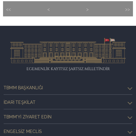
<<
<
>
>>
EGEMENLİK KAYITSIZ ŞARTSIZ MİLLETİNDİR
TBMM BAŞKANLIĞI
İDARI TEŞKILAT
TBMM'YI ZIYARET EDIN
ENGELSIZ MECLIS