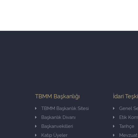
TBMM Başkanlığı
İdari Teşk
TBMM Başkanlık Sitesi
Genel Se
Başkanlık Divanı
Etik Ko
Başkanvekilleri
Tarihçe
Katip Üyeler
Mevzuat