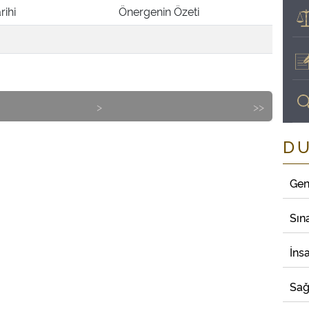
rihi
Önergenin Özeti
>
>>
D
Gen
Sın
İns
Sağ