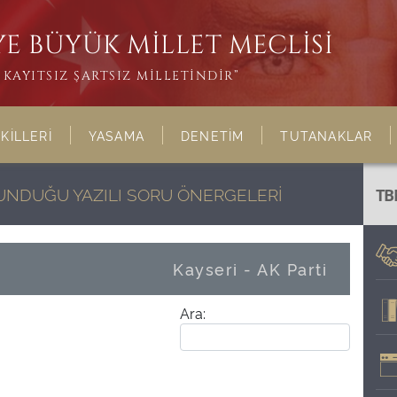
E BÜYÜK MİLLET MECLİSİ
KAYITSIZ ŞARTSIZ MİLLETİNDİR”
KİLLERİ
YASAMA
DENETİM
TUTANAKLAR
LUNDUĞU YAZILI SORU ÖNERGELERİ
TB
Kayseri - AK Parti
Ara: