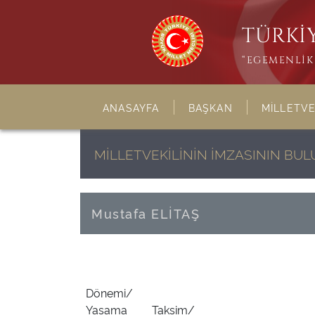
TÜRKİY
“EGEMENLİK 
ANASAYFA
BAŞKAN
MİLLETVE
MİLLETVEKİLİNİN İMZASININ BU
Mustafa ELİTAŞ
Dönemi/
Yasama
Taksim/