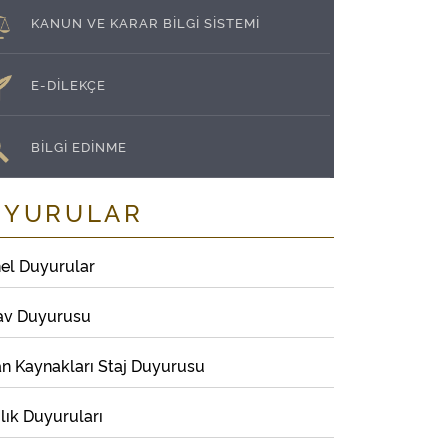
KANUN VE KARAR BİLGİ SİSTEMİ
E-DİLEKÇE
BİLGİ EDİNME
UYURULAR
el Duyurular
av Duyurusu
an Kaynakları Staj Duyurusu
lık Duyuruları