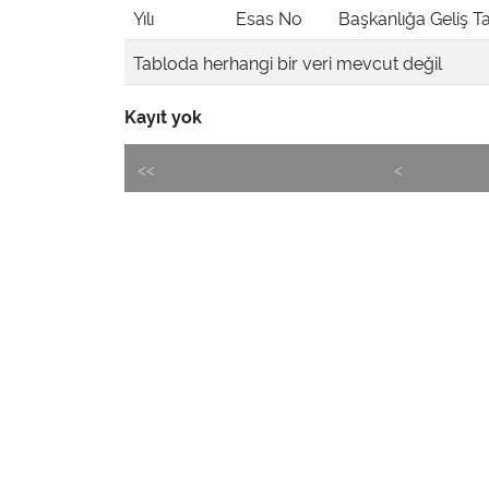
Yılı
Esas No
Başkanlığa Geliş Ta
Tabloda herhangi bir veri mevcut değil
Kayıt yok
<<
<