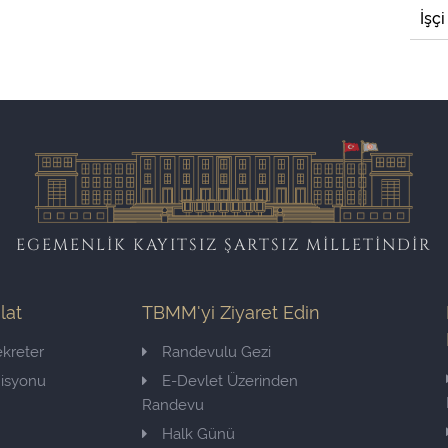
İşçi
EGEMENLİK KAYITSIZ ŞARTSIZ MİLLETİNDİR
ilat
TBMM'yi Ziyaret Edin
kreter
Randevulu Gezi
misyonu
E-Devlet Üzerinden
Randevu
Halk Günü