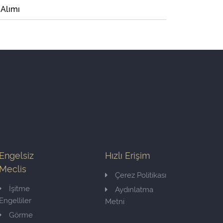
 Alımı
Engelsiz
Hızlı Erişim
Meclis
Çerez Politikası
İşitme
Aydınlatma
Engelliler
Metni
Görme