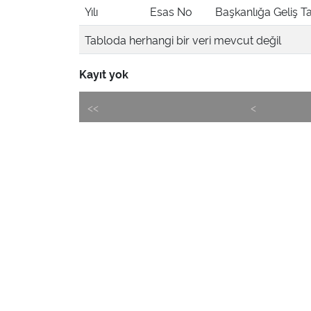
Yılı
Esas No
Başkanlığa Geliş Ta
Tabloda herhangi bir veri mevcut değil
Kayıt yok
<<
<