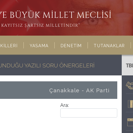
E BÜYÜK MİLLET MECLİSİ
KAYITSIZ ŞARTSIZ MİLLETİNDİR”
KİLLERİ
YASAMA
DENETİM
TUTANAKLAR
LUNDUĞU YAZILI SORU ÖNERGELERİ
TB
Çanakkale - AK Parti
Ara: