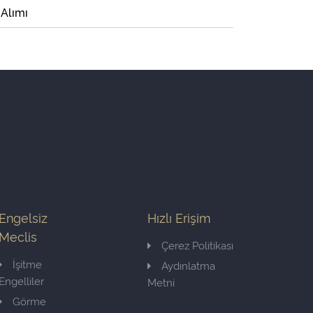
 Alımı
Engelsiz
Hızlı Erişim
Meclis
Çerez Politikası
İşitme
Aydınlatma
Engelliler
Metni
Görme