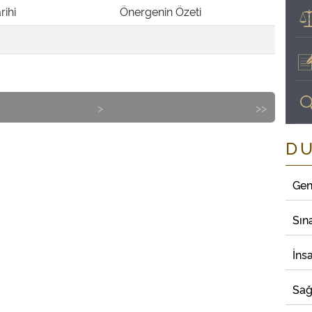
rihi
Önergenin Özeti
>
>>
D
Gen
Sın
İns
Sağ