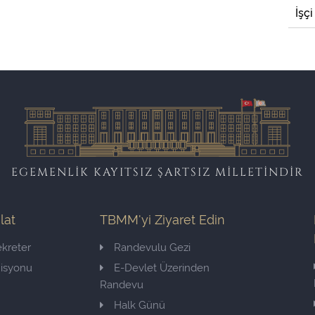
İşçi
EGEMENLİK KAYITSIZ ŞARTSIZ MİLLETİNDİR
ilat
TBMM'yi Ziyaret Edin
kreter
Randevulu Gezi
misyonu
E-Devlet Üzerinden
Randevu
Halk Günü