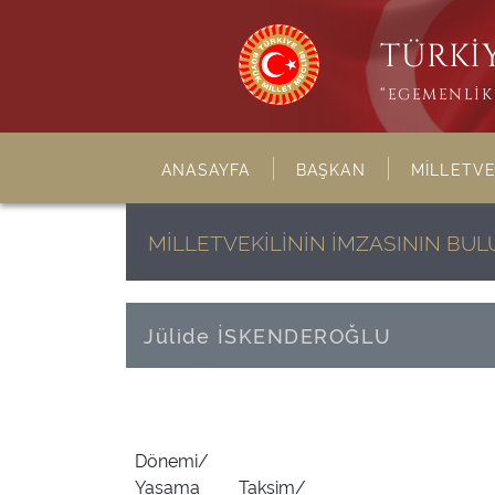
TÜRKİY
“EGEMENLİK 
ANASAYFA
BAŞKAN
MİLLETVE
MİLLETVEKİLİNİN İMZASININ BU
Jülide İSKENDEROĞLU
Dönemi/
Yasama
Taksim/