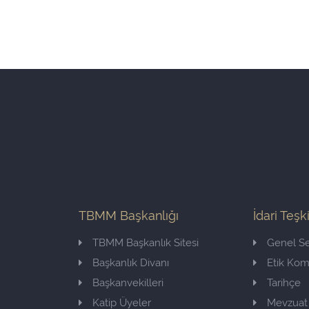
TBMM Başkanlığı
İdari Teşk
TBMM Başkanlık Sitesi
Genel Se
Başkanlık Divanı
Etik Ko
Başkanvekilleri
Tarihçe
Katip Üyeler
Mevzuat