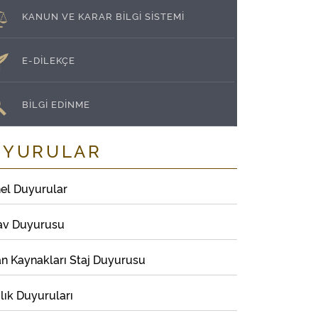
KANUN VE KARAR BİLGİ SİSTEMİ
E-DİLEKÇE
BİLGİ EDİNME
UYURULAR
el Duyurular
av Duyurusu
an Kaynakları Staj Duyurusu
lık Duyuruları