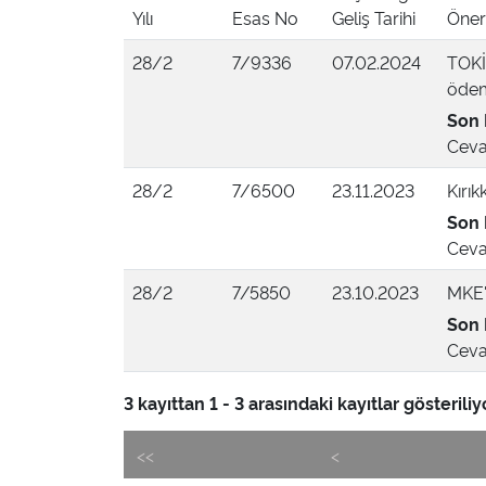
Yılı
Esas No
Geliş Tarihi
Öner
28/2
7/9336
07.02.2024
TOKİ 
ödem
Son 
Ceva
28/2
7/6500
23.11.2023
Kırık
Son 
Ceva
28/2
7/5850
23.10.2023
MKE'n
Son 
Ceva
3 kayıttan 1 - 3 arasındaki kayıtlar gösteriliy
<<
<