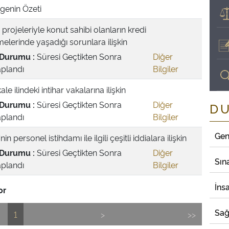
genin Özeti
projeleriyle konut sahibi olanların kredi
elerinde yaşadığı sorunlara ilişkin
Durumu :
Süresi Geçtikten Sonra
Diğer
plandı
Bilgiler
kale ilindeki intihar vakalarına ilişkin
Durumu :
Süresi Geçtikten Sonra
Diğer
D
plandı
Bilgiler
Gen
in personel istihdamı ile ilgili çeşitli iddialara ilişkin
Durumu :
Süresi Geçtikten Sonra
Diğer
Sın
plandı
Bilgiler
İns
or
Sağ
1
>
>>