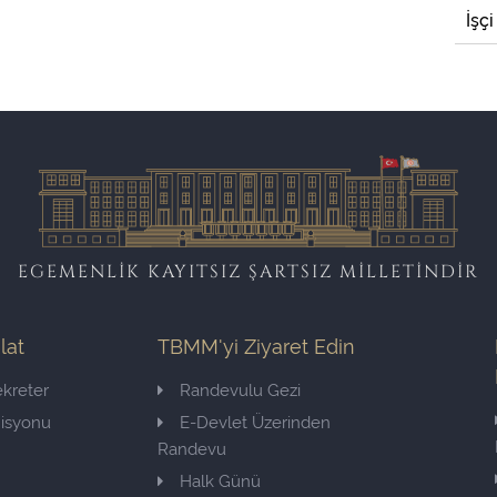
İşçi
EGEMENLİK KAYITSIZ ŞARTSIZ MİLLETİNDİR
ilat
TBMM'yi Ziyaret Edin
kreter
Randevulu Gezi
misyonu
E-Devlet Üzerinden
Randevu
Halk Günü