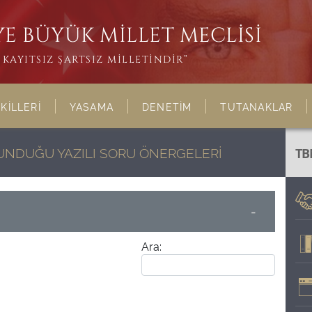
E BÜYÜK MİLLET MECLİSİ
KAYITSIZ ŞARTSIZ MİLLETİNDİR”
KİLLERİ
YASAMA
DENETİM
TUTANAKLAR
LUNDUĞU YAZILI SORU ÖNERGELERİ
TB
-
Ara: