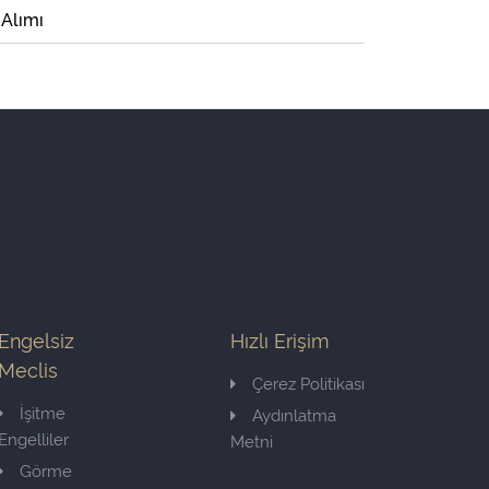
 Alımı
Engelsiz
Hızlı Erişim
Meclis
Çerez Politikası
İşitme
Aydınlatma
Engelliler
Metni
Görme