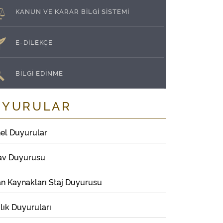
KANUN VE KARAR BİLGİ SİSTEMİ
E-DİLEKÇE
BİLGİ EDİNME
UYURULAR
el Duyurular
av Duyurusu
an Kaynakları Staj Duyurusu
lık Duyuruları