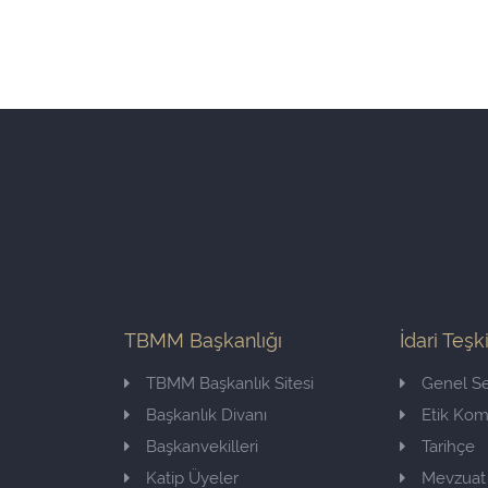
TBMM Başkanlığı
İdari Teşk
TBMM Başkanlık Sitesi
Genel Se
Başkanlık Divanı
Etik Ko
Başkanvekilleri
Tarihçe
Katip Üyeler
Mevzuat