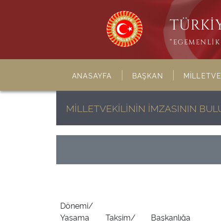
TÜRKİY
“EGEMENLİK 
ANASAYFA
BAŞKAN
MİLLETVE
MİLLETVEKİLİNİN İMZASININ BU
Dönemi/
Yasama
Taksim/
Başkanlığa