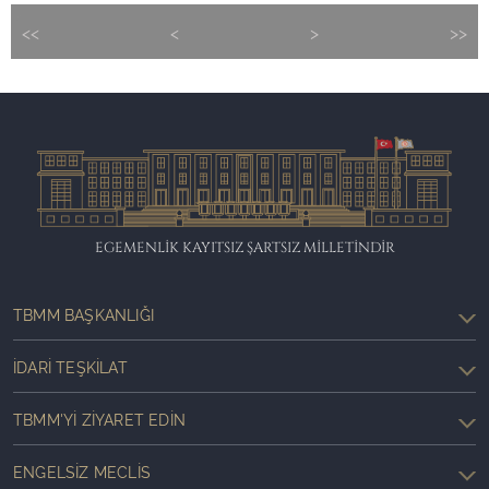
<<
<
>
>>
EGEMENLİK KAYITSIZ ŞARTSIZ MİLLETİNDİR
TBMM BAŞKANLIĞI
İDARI TEŞKILAT
TBMM'YI ZIYARET EDIN
ENGELSIZ MECLIS