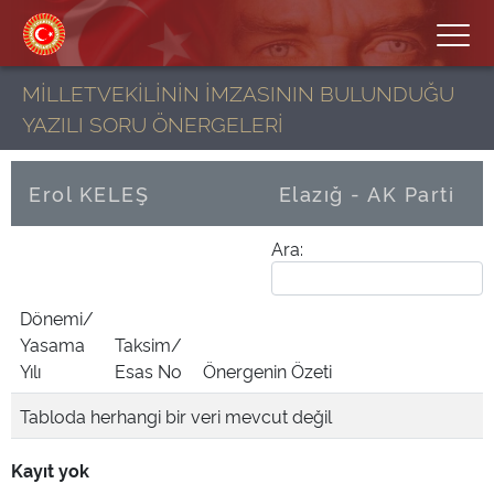
MİLLETVEKİLİNİN İMZASININ BULUNDUĞU
YAZILI SORU ÖNERGELERİ
Erol KELEŞ
Elazığ - AK Parti
Ara:
Dönemi/
Yasama
Taksim/
Yılı
Esas No
Önergenin Özeti
Tabloda herhangi bir veri mevcut değil
Kayıt yok