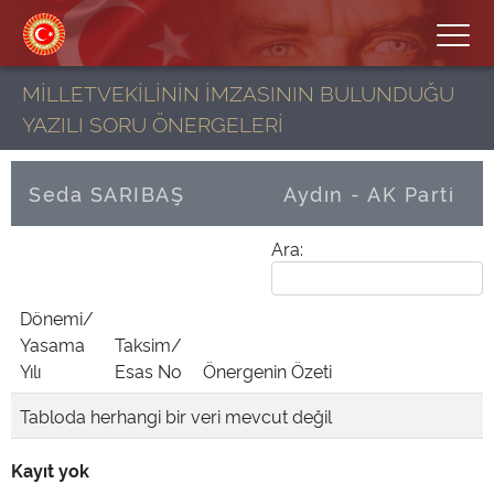
MİLLETVEKİLİNİN İMZASININ BULUNDUĞU
YAZILI SORU ÖNERGELERİ
Seda SARIBAŞ
Aydın - AK Parti
Ara:
Dönemi/
Yasama
Taksim/
Yılı
Esas No
Önergenin Özeti
Tabloda herhangi bir veri mevcut değil
Kayıt yok