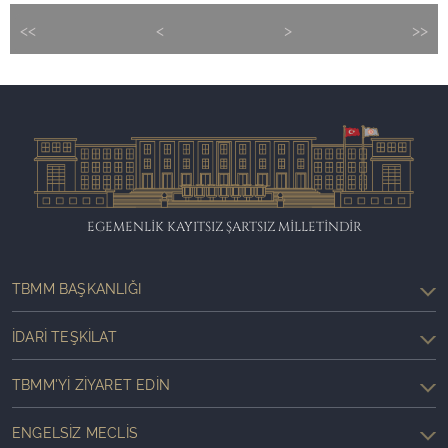
<<
<
>
>>
EGEMENLİK KAYITSIZ ŞARTSIZ MİLLETİNDİR
TBMM BAŞKANLIĞI
İDARI TEŞKILAT
TBMM'YI ZIYARET EDIN
ENGELSIZ MECLIS