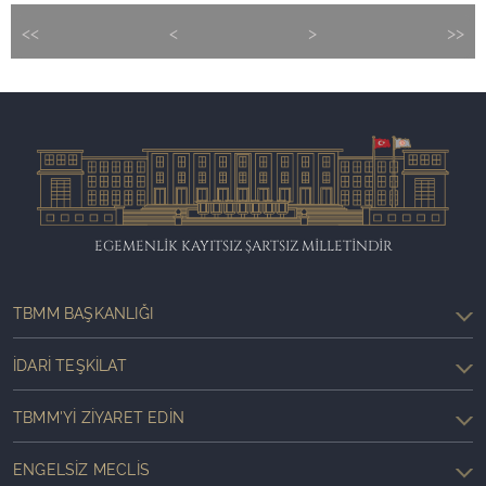
<<
<
>
>>
EGEMENLİK KAYITSIZ ŞARTSIZ MİLLETİNDİR
TBMM BAŞKANLIĞI
İDARI TEŞKILAT
TBMM'YI ZIYARET EDIN
ENGELSIZ MECLIS