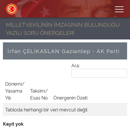
MİLLETVEKİLİNİN İMZASININ BULUNDUĞU
YAZILI SORU ÖNERGELERİ
İrfan ÇELİKASLAN
Gaziantep - AK Parti
Ara:
Dönemi/
Yasama
Taksim/
Yılı
Esas No
Önergenin Özeti
Tabloda herhangi bir veri mevcut değil
Kayıt yok