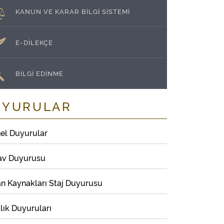
KANUN VE KARAR BİLGİ SİSTEMİ
E-DİLEKÇE
BİLGİ EDİNME
UYURULAR
el Duyurular
av Duyurusu
an Kaynakları Staj Duyurusu
lık Duyuruları