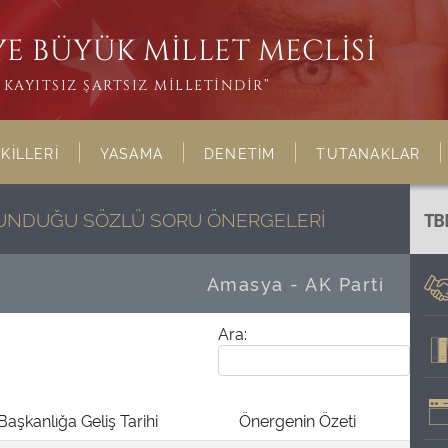
E BÜYÜK MİLLET MECLİSİ
KAYITSIZ ŞARTSIZ MİLLETİNDİR”
KİLLERİ
YASAMA
DENETİM
TUTANAKLAR
ULUNDUĞU SÖZLÜ SORU ÖNERGELERİ
TB
Amasya - AK Parti
Ara:
Başkanlığa Geliş Tarihi
Önergenin Özeti