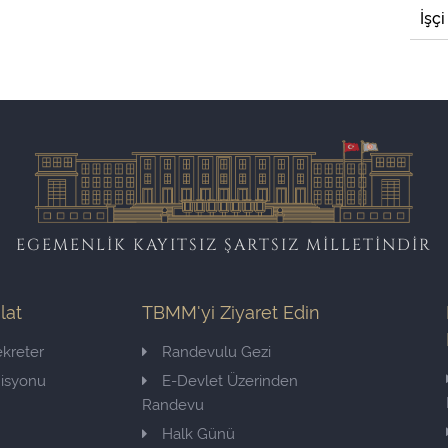
İşçi
EGEMENLİK KAYITSIZ ŞARTSIZ MİLLETİNDİR
ilat
TBMM'yi Ziyaret Edin
kreter
Randevulu Gezi
misyonu
E-Devlet Üzerinden
Randevu
Halk Günü