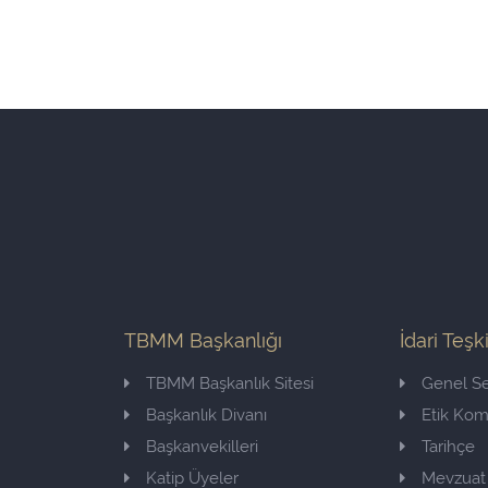
TBMM Başkanlığı
İdari Teşk
TBMM Başkanlık Sitesi
Genel Se
Başkanlık Divanı
Etik Ko
Başkanvekilleri
Tarihçe
Katip Üyeler
Mevzuat