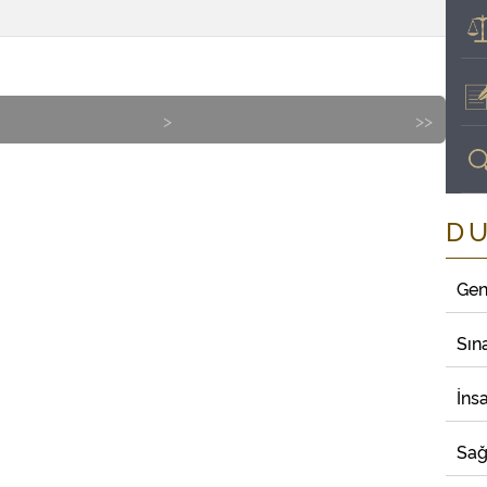
>
>>
D
Gen
Sın
İns
Sağ