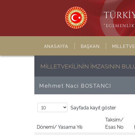
TÜRKİY
“EGEMENLİK 
ANASAYFA
BAŞKAN
MİLLETVE
MİLLETVEKİLİNİN İMZASININ B
Mehmet Naci BOSTANCI
Sayfada
kayıt göster
Taksim/
Dönemi/ Yasama Yılı
Esas No