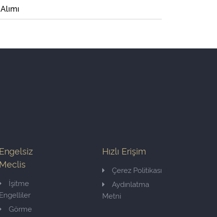
 Alımı
Engelsiz
Hızlı Erişim
Meclis
Çerez Politikası
İşitme
Aydınlatma
Engelliler
Metni
Görme