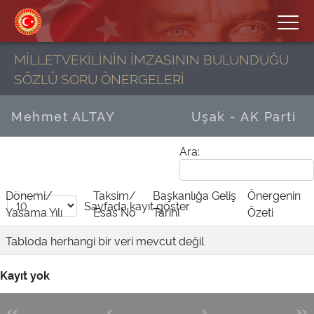
MİLLETVEKİLİNİN İMZASININ BULUNDUĞU
SÖZLÜ SORU ÖNERGELERİ
Mehmet ALTAY
Uşak - AK Parti
Ara:
Dönemi/
Taksim/
Başkanlığa Geliş
Önergenin
Sayfada
kayıt göster
Yasama Yılı
Esas No
Tarihi
Özeti
Tabloda herhangi bir veri mevcut değil
Kayıt yok
<<
<
>
>>