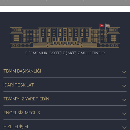
EGEMENLİK KAYITSIZ ŞARTSIZ MİLLETİNDİR
TBMM BAŞKANLIĞI
İDARI TEŞKILAT
TBMM'YI ZIYARET EDIN
ENGELSIZ MECLIS
HIZLI ERIŞIM