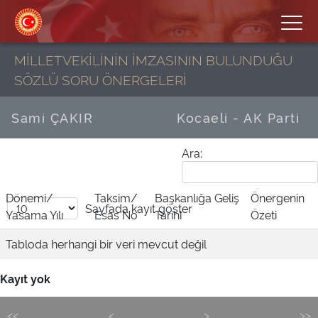
MİLLETVEKİLİNİN İMZASININ BULUNDUĞU
SÖZLÜ SORU ÖNERGELERİ
Sami ÇAKIR
Kocaeli - AK Parti
Ara:
Dönemi/
Taksim/
Başkanlığa Geliş
Önergenin
Sayfada
kayıt göster
Yasama Yılı
Esas No
Tarihi
Özeti
Tabloda herhangi bir veri mevcut değil
Kayıt yok
<<
<
>
>>