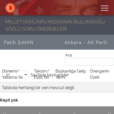
MİLLETVEKİLİNİN İMZASININ BULUNDUĞU
SÖZLÜ SORU ÖNERGELERİ
Fatih ŞAHİN
Ankara - AK Parti
Ara:
Dönemi/
Taksim/
Başkanlığa Geliş
Önergenin
Sayfada
kayıt göster
Yasama Yılı
Esas No
Tarihi
Özeti
Tabloda herhangi bir veri mevcut değil
Kayıt yok
<<
<
>
>>