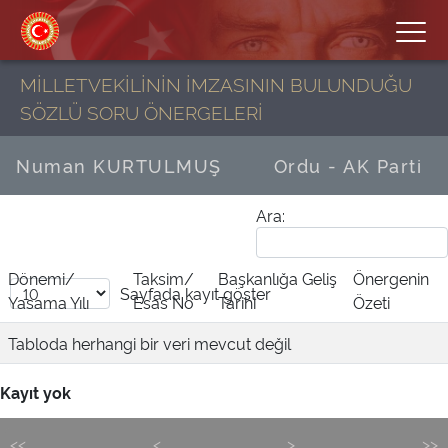
MİLLETVEKİLİNİN İMZASININ BULUNDUĞU
SÖZLÜ SORU ÖNERGELERİ
Numan KURTULMUŞ
Ordu - AK Parti
Ara:
Dönemi/
Taksim/
Başkanlığa Geliş
Önergenin
Sayfada
kayıt göster
Yasama Yılı
Esas No
Tarihi
Özeti
Tabloda herhangi bir veri mevcut değil
Kayıt yok
<<
<
>
>>