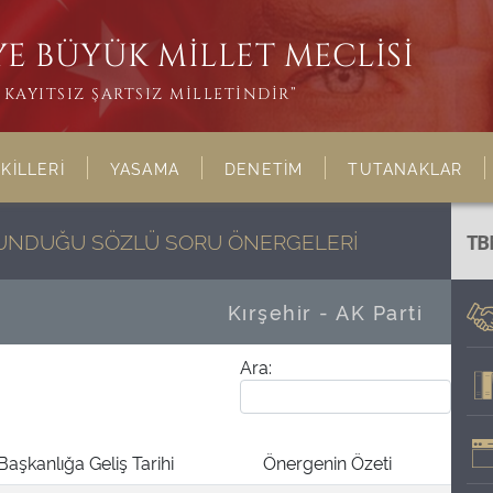
E BÜYÜK MİLLET MECLİSİ
KAYITSIZ ŞARTSIZ MİLLETİNDİR”
KİLLERİ
YASAMA
DENETİM
TUTANAKLAR
ULUNDUĞU SÖZLÜ SORU ÖNERGELERİ
TB
Kırşehir - AK Parti
Ara:
Başkanlığa Geliş Tarihi
Önergenin Özeti