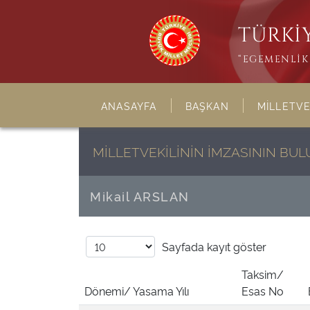
TÜRKİY
“EGEMENLİK 
ANASAYFA
BAŞKAN
MİLLETVE
MİLLETVEKİLİNİN İMZASININ B
Mikail ARSLAN
Sayfada
kayıt göster
Taksim/
Dönemi/ Yasama Yılı
Esas No