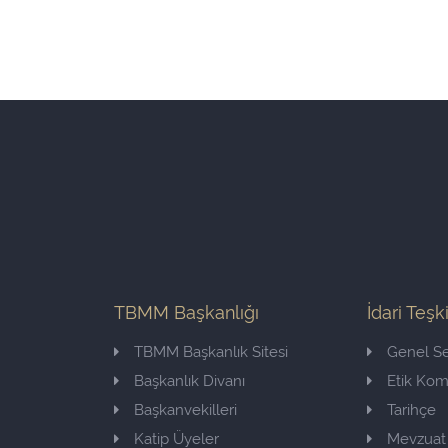
TBMM Başkanlığı
İdari Teşk
TBMM Başkanlık Sitesi
Genel Se
Başkanlık Divanı
Etik Ko
Başkanvekilleri
Tarihçe
Katip Üyeler
Mevzuat