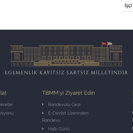
İşçi
EGEMENLİK KAYITSIZ ŞARTSIZ MİLLETİNDİR
ilat
TBMM'yi Ziyaret Edin
kreter
Randevulu Gezi
misyonu
E-Devlet Üzerinden
Randevu
Halk Günü