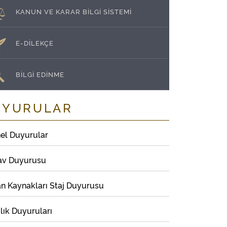
KANUN VE KARAR BİLGİ SİSTEMİ
E-DİLEKÇE
BİLGİ EDİNME
UYURULAR
el Duyurular
av Duyurusu
an Kaynakları Staj Duyurusu
lık Duyuruları