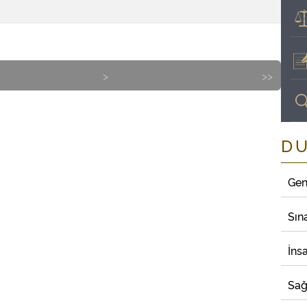
>
>>
D
Gen
Sın
İns
Sağ