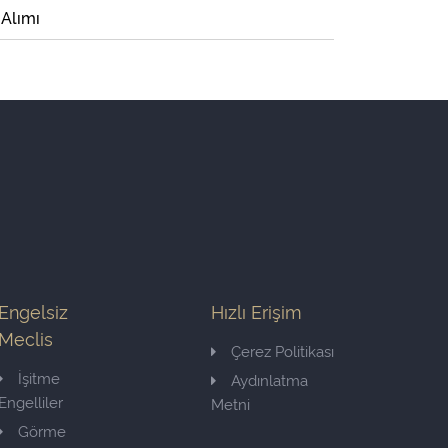
 Alımı
Engelsiz
Hızlı Erişim
Meclis
Çerez Politikası
İşitme
Aydınlatma
Engelliler
Metni
Görme