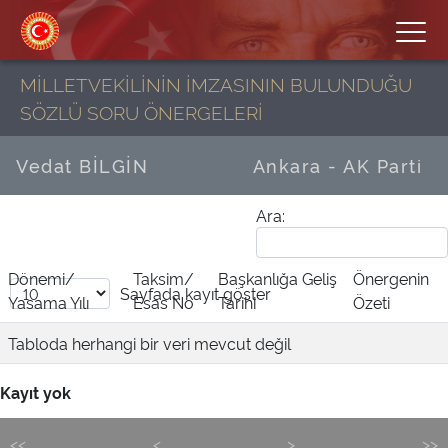
MİLLETVEKİLİNİN İMZASININ BULUNDUĞU
SÖZLÜ SORU ÖNERGELERİ
Vedat BİLGİN
Ankara - AK Parti
Ara:
Dönemi/
Taksim/
Başkanlığa Geliş
Önergenin
Sayfada
kayıt göster
Yasama Yılı
Esas No
Tarihi
Özeti
Tabloda herhangi bir veri mevcut değil
Kayıt yok
<<
<
>
>>