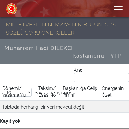
MİLLETVEKİLİNİN İMZASININ BULUNDUĞU
SÖZLÜ SORU ÖNERGELERİ
Muharrem Hadi DİLEKCİ
Kastamonu - YTP
Ara:
Dönemi/
Taksim/
Başkanlığa Geliş
Önergenin
Sayfada
kayıt göster
Yasama Yılı
Esas No
Tarihi
Özeti
Tabloda herhangi bir veri mevcut değil
Kayıt yok