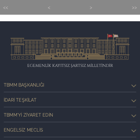
<<
<
>
>>
EGEMENLİK KAYITSIZ ŞARTSIZ MİLLETİNDİR
TBMM BAŞKANLIĞI
İDARI TEŞKILAT
TBMM'YI ZIYARET EDIN
ENGELSIZ MECLIS